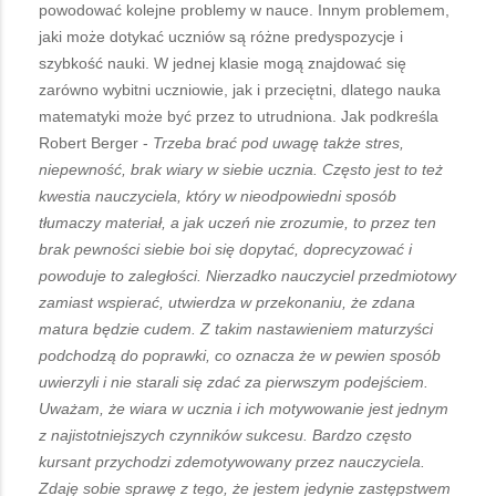
powodować kolejne problemy w nauce. Innym problemem,
jaki może dotykać uczniów są różne predyspozycje i
szybkość nauki. W jednej klasie mogą znajdować się
zarówno wybitni uczniowie, jak i przeciętni, dlatego nauka
matematyki może być przez to utrudniona. Jak podkreśla
Robert Berger -
Trzeba brać pod uwagę także stres,
niepewność, brak wiary w siebie ucznia. Często jest to też
kwestia nauczyciela, który w nieodpowiedni sposób
tłumaczy materiał, a jak uczeń nie zrozumie, to przez ten
brak pewności siebie boi się dopytać, doprecyzować i
powoduje to zaległości. Nierzadko nauczyciel przedmiotowy
zamiast wspierać, utwierdza w przekonaniu, że zdana
matura będzie cudem. Z takim nastawieniem maturzyści
podchodzą do poprawki, co oznacza że w pewien sposób
uwierzyli i nie starali się zdać za pierwszym podejściem.
Uważam, że wiara w ucznia i ich motywowanie jest jednym
z najistotniejszych czynników sukcesu. Bardzo często
kursant przychodzi zdemotywowany przez nauczyciela.
Zdaję sobie sprawę z tego, że jestem jedynie zastępstwem