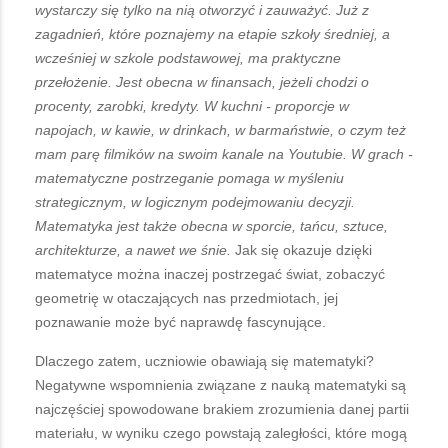
wystarczy się tylko na nią otworzyć i zauważyć. Już z
zagadnień, które poznajemy na etapie szkoły średniej, a
wcześniej w szkole podstawowej, ma praktyczne
przełożenie. Jest obecna w finansach, jeżeli chodzi o
procenty, zarobki, kredyty. W kuchni - proporcje w
napojach, w kawie, w drinkach, w barmaństwie, o czym też
mam parę filmików na swoim kanale na Youtubie. W grach -
matematyczne postrzeganie pomaga w myśleniu
strategicznym, w logicznym podejmowaniu decyzji.
Matematyka jest także obecna w sporcie, tańcu, sztuce,
architekturze, a nawet we śnie.
Jak się okazuje dzięki
matematyce można inaczej postrzegać świat, zobaczyć
geometrię w otaczających nas przedmiotach, jej
poznawanie może być naprawdę fascynujące.
Dlaczego zatem, uczniowie obawiają się matematyki?
Negatywne wspomnienia związane z nauką matematyki są
najczęściej spowodowane brakiem zrozumienia danej partii
materiału, w wyniku czego powstają zaległości, które mogą