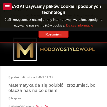
UWAGA! Używamy plików cookie i podobnych
Ostrzeżenie
technologii
JUser::_load: Nie można załadować danych użytkownika o
Jeśli korzystasz z naszej strony internetowej, wyrażasz zgodę na
ID: 360.
używanie naszych plików cookies.
Dalsze informacje
Rozumiem
piątek, 26 listopad 2021 11:33
Matematyka da się polubić i zrozumieć, bo
otacza nas na co dzień!
Napisał
Wielkość Czcionki