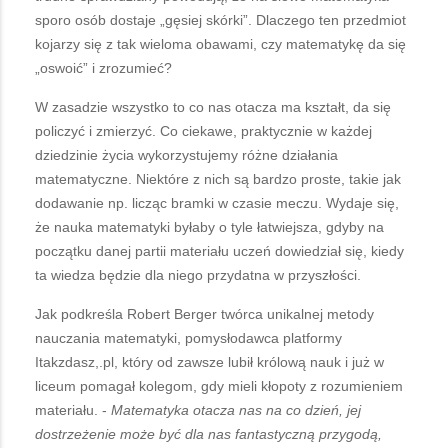
sporo osób dostaje „gęsiej skórki”. Dlaczego ten przedmiot
kojarzy się z tak wieloma obawami, czy matematykę da się
„oswoić” i zrozumieć?
W zasadzie wszystko to co nas otacza ma kształt, da się
policzyć i zmierzyć. Co ciekawe, praktycznie w każdej
dziedzinie życia wykorzystujemy różne działania
matematyczne. Niektóre z nich są bardzo proste, takie jak
dodawanie np. licząc bramki w czasie meczu. Wydaje się,
że nauka matematyki byłaby o tyle łatwiejsza, gdyby na
początku danej partii materiału uczeń dowiedział się, kiedy
ta wiedza będzie dla niego przydatna w przyszłości.
Jak podkreśla Robert Berger twórca unikalnej metody
nauczania matematyki, pomysłodawca platformy
Itakzdasz,.pl, który od zawsze lubił królową nauk i już w
liceum pomagał kolegom, gdy mieli kłopoty z rozumieniem
materiału. -
Matematyka otacza nas na co dzień, jej
dostrzeżenie może być dla nas fantastyczną przygodą,