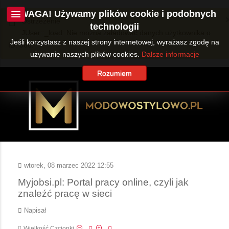
UWAGA! Używamy plików cookie i podobnych
Ostrzeżenie
technologii
JUser::_load: Nie można załadować danych użytkownika o
Jeśli korzystasz z naszej strony internetowej, wyrażasz zgodę na
ID: 360.
używanie naszych plików cookies.
Dalsze informacje
Rozumiem
wtorek, 08 marzec 2022 12:55
Myjobsi.pl: Portal pracy online, czyli jak
znaleźć pracę w sieci
Napisał
Wielkość Czcionki