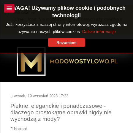
UWAGA! Używamy plików cookie i podobnych
Ostrzeżenie
technologii
JUser::_load: Nie można załadować danych użytkownika o
Jeśli korzystasz z naszej strony internetowej, wyrażasz zgodę na
ID: 360.
używanie naszych plików cookies.
Dalsze informacje
Rozumiem
wtorek, 19 wrzesień 2023 17:23
Piękne, eleganckie i ponadczasowe -
dlaczego prostokątne oprawki nigdy nie
wychodzą z mody?
Napisał