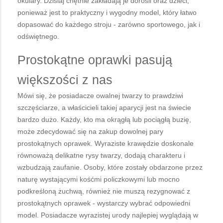
okulary. Dzisiaj chętnie zakładają je dorośli oraz dzieci,
ponieważ jest to praktyczny i wygodny model, który łatwo
dopasować do każdego stroju - zarówno sportowego, jak i
odświętnego.
Prostokątne oprawki pasują
większości z nas
Mówi się, że posiadacze owalnej twarzy to prawdziwi
szczęściarze, a właścicieli takiej aparycji jest na świecie
bardzo dużo. Każdy, kto ma okrągłą lub pociągłą buzię,
może zdecydować się na zakup dowolnej pary
prostokątnych oprawek. Wyraziste krawędzie doskonale
równoważą delikatne rysy twarzy, dodają charakteru i
wzbudzają zaufanie. Osoby, które zostały obdarzone przez
naturę wystającymi kośćmi policzkowymi lub mocno
podkreśloną żuchwą, również nie muszą rezygnować z
prostokątnych oprawek - wystarczy wybrać odpowiedni
model. Posiadacze wyrazistej urody najlepiej wyglądają w