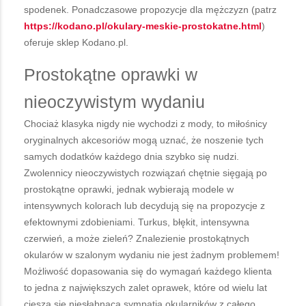
spodenek. Ponadczasowe propozycje dla mężczyzn (patrz
https://kodano.pl/okulary-meskie-prostokatne.html
)
oferuje sklep Kodano.pl.
Prostokątne oprawki w
nieoczywistym wydaniu
Chociaż klasyka nigdy nie wychodzi z mody, to miłośnicy
oryginalnych akcesoriów mogą uznać, że noszenie tych
samych dodatków każdego dnia szybko się nudzi.
Zwolennicy nieoczywistych rozwiązań chętnie sięgają po
prostokątne oprawki, jednak wybierają modele w
intensywnych kolorach lub decydują się na propozycje z
efektownymi zdobieniami. Turkus, błękit, intensywna
czerwień, a może zieleń? Znalezienie prostokątnych
okularów w szalonym wydaniu nie jest żadnym problemem!
Możliwość dopasowania się do wymagań każdego klienta
to jedna z największych zalet oprawek, które od wielu lat
cieszą się niesłabnącą sympatią okularników z całego