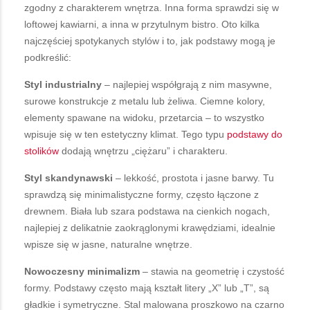
zgodny z charakterem wnętrza. Inna forma sprawdzi się w
loftowej kawiarni, a inna w przytulnym bistro. Oto kilka
najczęściej spotykanych stylów i to, jak podstawy mogą je
podkreślić:
Styl industrialny
– najlepiej współgrają z nim masywne,
surowe konstrukcje z metalu lub żeliwa. Ciemne kolory,
elementy spawane na widoku, przetarcia – to wszystko
wpisuje się w ten estetyczny klimat. Tego typu
podstawy do
stolików
dodają wnętrzu „ciężaru” i charakteru.
Styl skandynawski
– lekkość, prostota i jasne barwy. Tu
sprawdzą się minimalistyczne formy, często łączone z
drewnem. Biała lub szara podstawa na cienkich nogach,
najlepiej z delikatnie zaokrąglonymi krawędziami, idealnie
wpisze się w jasne, naturalne wnętrze.
Nowoczesny minimalizm
– stawia na geometrię i czystość
formy. Podstawy często mają kształt litery „X” lub „T”, są
gładkie i symetryczne. Stal malowana proszkowo na czarno