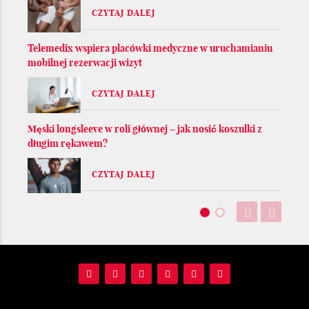
CZYTAJ DALEJ
Telemedix wspiera placówki medyczne w uruchamianiu
mobilnej rezerwacji wizyt
CZYTAJ DALEJ
Męski longsleeve w roli głównej – jak nosić koszulki z
długim rękawem?
CZYTAJ DALEJ