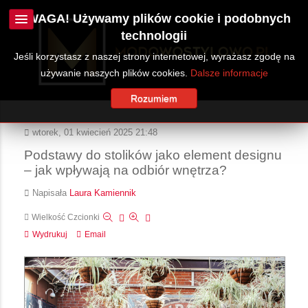
UWAGA! Używamy plików cookie i podobnych
technologii
Jeśli korzystasz z naszej strony internetowej, wyrażasz zgodę na
używanie naszych plików cookies.
Dalsze informacje
Rozumiem
wtorek, 01 kwiecień 2025 21:48
Podstawy do stolików jako element designu
– jak wpływają na odbiór wnętrza?
Napisała
Laura Kamiennik
Wielkość Czcionki
Wydrukuj
Email