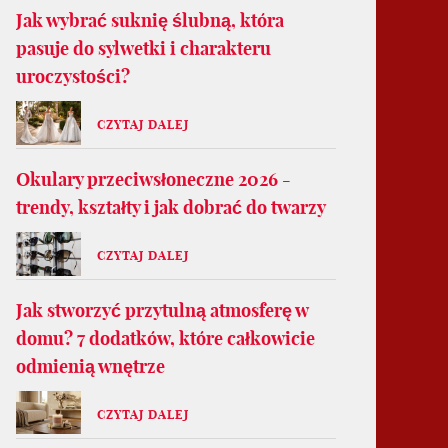
Jak wybrać suknię ślubną, która
pasuje do sylwetki i charakteru
uroczystości?
CZYTAJ DALEJ
Okulary przeciwsłoneczne 2026 -
trendy, kształty i jak dobrać do twarzy
CZYTAJ DALEJ
Jak stworzyć przytulną atmosferę w
domu? 7 dodatków, które całkowicie
odmienią wnętrze
CZYTAJ DALEJ