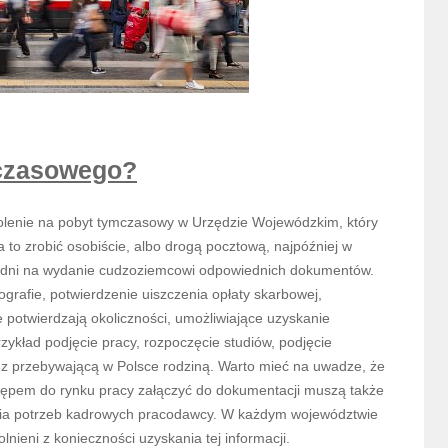
 czasowego?
olenie na pobyt tymczasowy w Urzędzie Wojewódzkim, który
 to zrobić osobiście, albo drogą pocztową, najpóźniej w
0 dni na wydanie cudzoziemcowi odpowiednich dokumentów.
ografie, potwierdzenie uiszczenia opłaty skarbowej,
potwierdzają okoliczności, umożliwiające uzyskanie
zykład podjęcie pracy, rozpoczęcie studiów, podjęcie
ę z przebywającą w Polsce rodziną. Warto mieć na uwadze, że
stępem do rynku pracy załączyć do dokumentacji muszą także
enia potrzeb kadrowych pracodawcy. W każdym województwie
lnieni z konieczności uzyskania tej informacji.