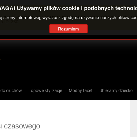
AGA! Używamy plików cookie i podobnych technolo
zej strony internetowej, wyrażasz zgodę na używanie naszych plików co
o ID: 360.
Rozumiem
 do ciuchów
Topowe stylizacje
Modny facet
Ubieramy dziecko
tu czasowego