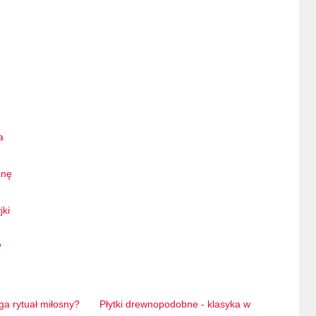
a
anę
jki
?
ga rytuał miłosny?
Płytki drewnopodobne - klasyka w