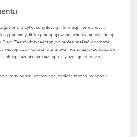
mentu
ubiony, przytłoczony ilością informacji i formalności,
 że są podmioty, które pomagają w załatwieniu odpowiedniej
wy Start. Zespół doświadczonych profesjonalistów pomoże
 Co więcej, dzięki Łatwemu Startowi można uzyskać wsparcie
stii ubezpieczenia społecznego czy szczepień oraz w
kania karty pobytu czasowego, znaleźć można na stronie