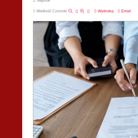
Napisał
Wielkość Czcionki
Wydrukuj
Email