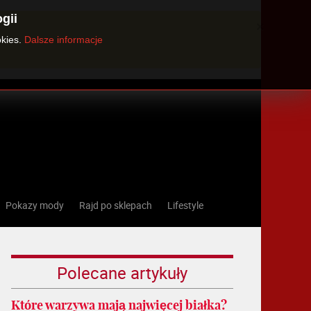
gii
×
okies.
Dalsze informacje
Pokazy mody
Rajd po sklepach
Lifestyle
Polecane artykuły
Które warzywa mają najwięcej białka?