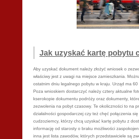
Jak uzyskać kartę pobytu
Aby uzyskać dokument należy złożyć wniosek o zezw
właściwy jest z uwagi na miejsce zamieszkania. Można
ostatnim dniu legalnego pobytu w kraju. Urząd ma 6
Poza wnioskiem dostarczyć należy cztery aktualne fot
kserokopie dokumentu podróży oraz dokumenty, które 
zezwolenia na pobyt czasowy. Te okoliczności to na pr
działalności gospodarczej czy też chęć połączenia si
cudzoziemcy, którzy chcą uzyskać kartę pobytu z do
informację od starosty o braku możliwości zaspokoj
inna jest lista zawodów, których przedstawiciele są zwo