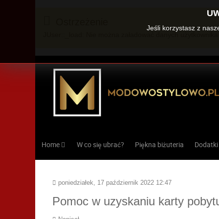
UW
Ostrzeżenie
Jeśli korzystasz z nas
JUser::_load: Nie można załadować danych użytkownika 
Home
W co się ubrać?
Piękna biżuteria
Dodatki
poniedziałek, 17 październik 2022 12:47
Pomoc w uzyskaniu karty poby