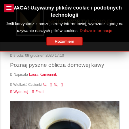
UWAGA! Używamy plików cookie i podobnych
technologii
Jeśli korzystasz z naszej strony internetowej, wyrażasz zgodę na
używanie naszych plików cookies.
Dalsze informacje
Rozumiem
środa, 09 grudzień 2020 17:10
Poznaj pyszne oblicza domowej kawy
Napisała
Laura Kamiennik
Wielkość Czcionki
Wydrukuj
Email