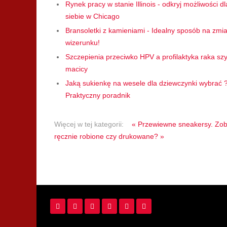
Rynek pracy w stanie Illinois - odkryj możliwości dl
siebie w Chicago
Bransoletki z kamieniami - Idealny sposób na zmi
wizerunku!
Szczepienia przeciwko HPV a profilaktyka raka szy
macicy
Jaką sukienkę na wesele dla dziewczynki wybrać 
Praktyczny poradnik
Więcej w tej kategorii:
« Przewiewne sneakersy. Zob
ręcznie robione czy drukowane? »