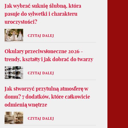
Jak wybrać suknię ślubną, która
pasuje do sylwetki i charakteru
uroczystości?
CZYTAJ DALEJ
Okulary przeciwsłoneczne 2026 -
trendy, kształty i jak dobrać do twarzy
CZYTAJ DALEJ
Jak stworzyć przytulną atmosferę w
domu? 7 dodatków, które całkowicie
odmienią wnętrze
CZYTAJ DALEJ