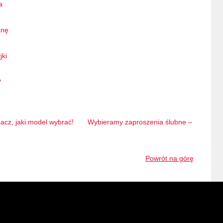
a
anę
jki
?
acz, jaki model wybrać!
Wybieramy zaproszenia ślubne –
Powrót na górę