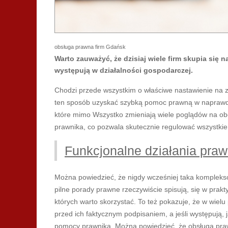
obsługa prawna firm Gdańsk
Warto zauważyć, że dzisiaj wiele firm skupia się 
występują w działalności gospodarczej.
Chodzi przede wszystkim o właściwe nastawienie na 
ten sposób uzyskać szybką pomoc prawną w naprawdę
które mimo Wszystko zmieniają wiele poglądów na ob
prawnika, co pozwala skutecznie regulować wszystki
Funkcjonalne działania praw
Można powiedzieć, że nigdy wcześniej taka kompleksow
pilne porady prawne rzeczywiście spisują, się w prak
których warto skorzystać. To też pokazuje, że w wie
przed ich faktycznym podpisaniem, a jeśli występują, 
pomocy prawnika. Można powiedzieć, że obsługa pra