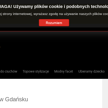
AGA! Używamy plików cookie i podobnych technolo
zej strony internetowej, wyrażasz zgodę na używanie naszych plików co
o ID: 360.
Rozumiem
 do ciuchów
Topowe stylizacje
Modny facet
Ubieramy dziecko
 w Gdańsku