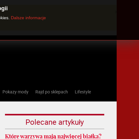
gii
×
okies.
Dalsze informacje
Pokazy mody
Rajd po sklepach
Lifestyle
Polecane artykuły
Które warzywa mają najwięcej białka?