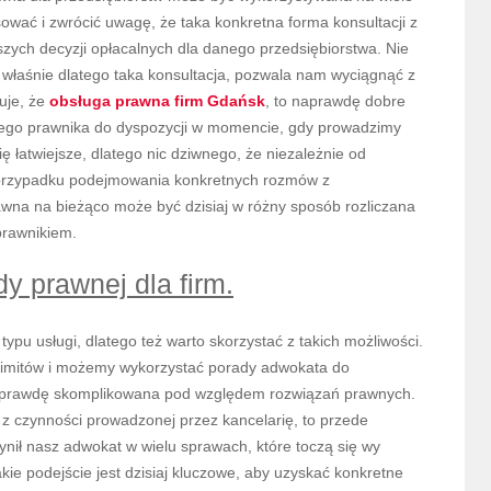
ować i zwrócić uwagę, że taka konkretna forma konsultacji z
ych decyzji opłacalnych dla danego przedsiębiorstwa. Nie
 właśnie dlatego taka konsultacja, pozwala nam wyciągnąć z
uje, że
obsługa prawna firm Gdańsk
, to naprawdę dobre
kiego prawnika do dyspozycji w momencie, gdy prowadzimy
 łatwiejsze, dlatego nic dziwnego, że niezależnie od
 przypadku podejmowania konkretnych rozmów z
wna na bieżąco może być dzisiaj w różny sposób rozliczana
prawnikiem.
y prawnej dla firm.
o typu usługi, dlatego też warto skorzystać z takich możliwości.
limitów i możemy wykorzystać porady adwokata do
a naprawdę skomplikowana pod względem rozwiązań prawnych.
z czynności prowadzonej przez kancelarię, to przede
nił nasz adwokat w wielu sprawach, które toczą się wy
kie podejście jest dzisiaj kluczowe, aby uzyskać konkretne