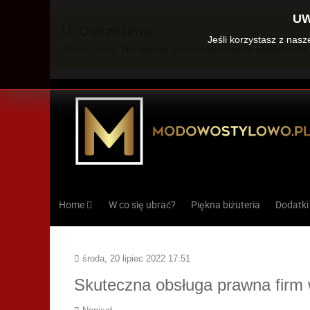
UW
Ostrzeżenie
Jeśli korzystasz z nas
JUser::_load: Nie można załadować danych użytkownika 
Home
W co się ubrać?
Piękna biżuteria
Dodatki
środa, 20 lipiec 2022 17:51
Skuteczna obsługa prawna firm