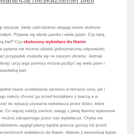
ę sytuacje, kiedy zabrudzeniu ulegają nasze ulubione
białym. Pojawia się wtedy panika i wiele pytań. Czy taką
ną biel? Czy
skuteczny wybielacz do tkanin
e pytania nie można udzielić jednoznacznej odpowiedzi,
zez przypadek znalazła się na naszym ubraniu. Jednak
obotę i przy jego pomocy można pozbyć się wielu plam i
kazitelną biel.
spełnił nasze oczekiwania zarówno w temacie ceny, jak i
ego należy chronić go przed kontaktem z twarzą a w
zać do sytuacji używania wybielacza przez dzieci, które
e. Co więcej należy zwrócić uwagę z jakiej tkaniny wykonane
ać można zakupionego przez nas wybielacza. Chyba nie
zdziwieniu wygląd plamy będzie jeszcze gorszy niż przed
e przeróżnych wybielaczy do tkanin, dlatego z pewnością każdy