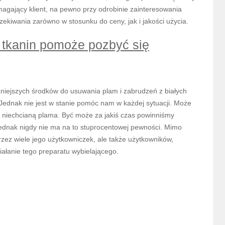
magający klient, na pewno przy odrobinie zainteresowania
czekiwania zarówno w stosunku do ceny, jak i jakości użycia.
 tkanin pomoże pozbyć się
zniejszych środków do usuwania plam i zabrudzeń z białych
Jednak nie jest w stanie pomóc nam w każdej sytuacji. Może
e z niechcianą plama. Być może za jakiś czas powinniśmy
jednak nigdy nie ma na to stuprocentowej pewności. Mimo
rzez wiele jego użytkowniczek, ale także użytkowników,
iałanie tego preparatu wybielającego.