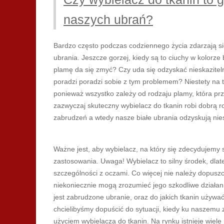
naszych ubrań?
Bardzo często podczas codziennego życia zdarzają si
ubrania. Jeszcze gorzej, kiedy są to ciuchy w kolorze 
plamę da się zmyć? Czy uda się odzyskać nieskazitel
poradzi
poradzi sobie z tym problemem? Niestety na t
ponieważ wszystko zależy od rodzaju plamy, która pr
zazwyczaj skuteczny wybielacz do tkanin robi dobrą r
zabrudzeń a wtedy nasze białe ubrania odzyskują nies
Ważne jest, aby wybielacz, na który się zdecydujemy 
zastosowania. Uwaga! Wybielacz to silny środek, dlat
szczególności z oczami. Co więcej nie należy dopuszc
niekoniecznie mogą zrozumieć jego szkodliwe działani
jest zabrudzone ubranie, oraz do jakich tkanin używ
chcielibyśmy dopuścić do sytuacji, kiedy ku naszemu 
użyciem wybielacza do tkanin. Na rynku istnieje wiel