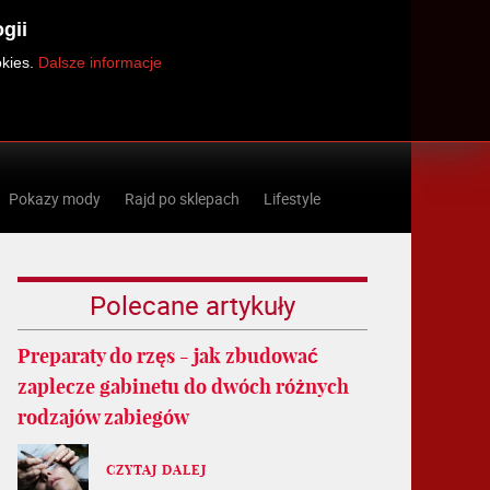
gii
okies.
Dalsze informacje
Pokazy mody
Rajd po sklepach
Lifestyle
Polecane artykuły
Preparaty do rzęs - jak zbudować
zaplecze gabinetu do dwóch różnych
rodzajów zabiegów
CZYTAJ DALEJ