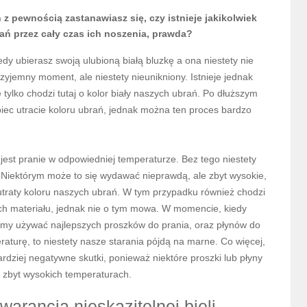
 pewnością zastanawiasz się, czy istnieje jakikolwiek
rań przez cały czas ich noszenia, prawda?
dy ubierasz swoją ulubioną białą bluzkę a ona niestety nie
 przyjemny moment, ale niestety nieunikniony. Istnieje jednak
tylko chodzi tutaj o kolor biały naszych ubrań. Po dłuższym
obiec utracie koloru ubrań, jednak można ten proces bardzo
 jest pranie w odpowiedniej temperaturze. Bez tego niestety
. Niektórym może to się wydawać nieprawdą, ale zbyt wysokie,
o utraty koloru naszych ubrań. W tym przypadku również chodzi
cech materiału, jednak nie o tym mowa. W momencie, kiedy
iemy używać najlepszych proszków do prania, oraz płynów do
aturę, to niestety nasze starania pójdą na marne. Co więcej,
ardziej negatywne skutki, ponieważ niektóre proszki lub płyny
 zbyt wysokich temperaturach.
warancja nieskazitelnej bieli