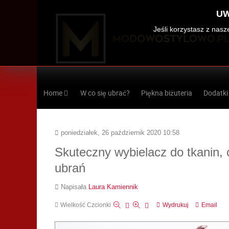
UW
Jeśli korzystasz z nas
Home
W co się ubrać?
Piękna biżuteria
Dodatki
poniedziałek, 26 październik 2020 10:58
Skuteczny wybielacz do tkanin, c
ubrań
Napisała
Laura Kamiennik
Wielkość Czcionki
Wydrukuj
Email