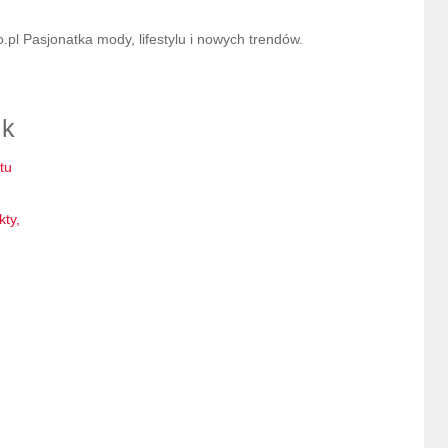
l Pasjonatka mody, lifestylu i nowych trendów.
ik
tu
kty,