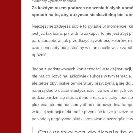
skuteczny wybielacz do tkanin
Za każdym razem podczas noszenia białych ubrań z
sposób na to, aby utrzymać nieskazitelną biel ub
Najczęściej zadajesz sobie to pytanie w momencie, kie
jest już tak biała, jak w dniu zakupu. To nie jest zbyt
parę sposobów, jak przedłużyć żywotność kolorów, nie 
czasie niestety nie jesteśmy w stanie całkowicie zap
opóźnić.
Jedną z podstawowych konieczności w takiej sytuacji,
nie ma co liczyć na jakikolwiek sukces w tym temacie
ale także zbyt niskie temperatury przyczyniają się d
na przykład o utratę elastyczności lub wielu innych 
będzie bardzo się starać dbać o nasze ciuchy i będz
płukania, ale nie będziemy dbać o odpowiednią temper
w takiej sytuacji efekt może przynieść także jeszcze b
posiadają negatywne skutki stosowania szczególnie w
Czy wybielacz do tkanin to g