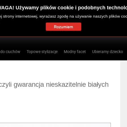
AGA! Używamy plików cookie i podobnych technolo
zej strony internetowej, wyrażasz zgodę na używanie naszych plików co
Rozumiem
 do ciuchów
Topowe stylizacje
Modny facet
Ubieramy dziecko
zyli gwarancja nieskazitelnie białych