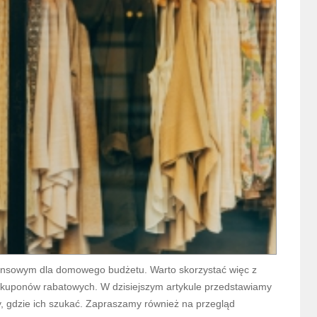
nsowym dla domowego budżetu. Warto skorzystać więc z
y kuponów rabatowych. W dzisiejszym artykule przedstawiamy
 gdzie ich szukać. Zapraszamy również na przegląd