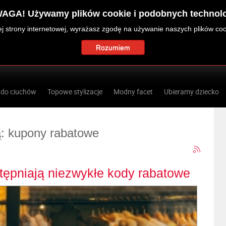
AGA! Używamy plików cookie i podobnych technolo
zej strony internetowej, wyrażasz zgodę na używanie naszych plików co
Rozumiem
 do ciuchów
Topowe stylizacje
Modny facet
Ubieramy dziecko
ą: kupony rabatowe
ępniają niezwykłe kody rabatowe