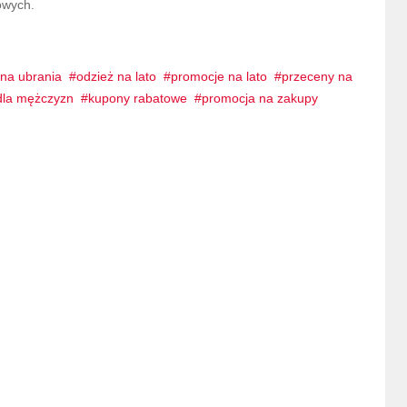
owych.
na ubrania
odzież na lato
promocje na lato
przeceny na
la mężczyzn
kupony rabatowe
promocja na zakupy