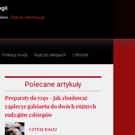
gii
okies.
Dalsze informacje
Pokazy mody
Rajd po sklepach
Lifestyle
Polecane artykuły
Preparaty do rzęs - jak zbudować
zaplecze gabinetu do dwóch różnych
rodzajów zabiegów
CZYTAJ DALEJ