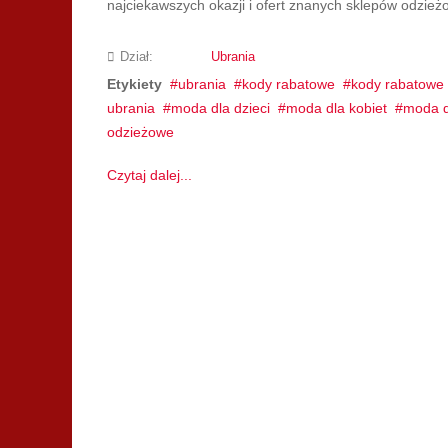
najciekawszych okazji i ofert znanych sklepów odzież
Dział:
Ubrania
Etykiety
ubrania
kody rabatowe
kody rabatowe 
ubrania
moda dla dzieci
moda dla kobiet
moda d
odzieżowe
Czytaj dalej...