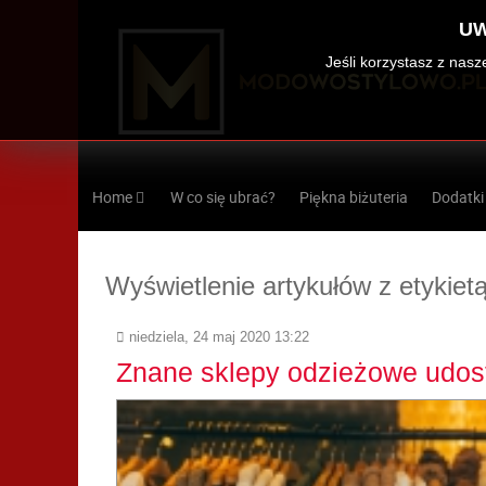
UW
Jeśli korzystasz z nas
Home
W co się ubrać?
Piękna biżuteria
Dodatki
Wyświetlenie artykułów z etykiet
niedziela, 24 maj 2020 13:22
Znane sklepy odzieżowe udost