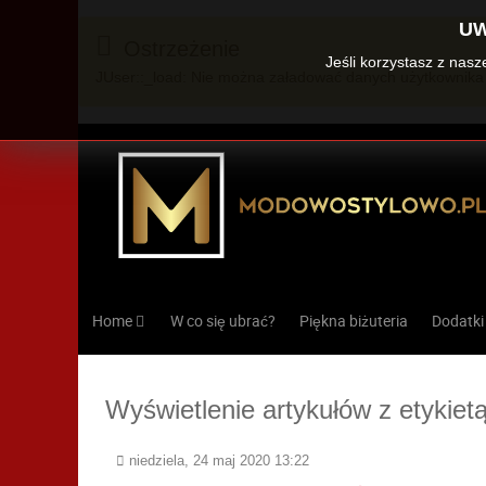
UW
Ostrzeżenie
Jeśli korzystasz z nas
JUser::_load: Nie można załadować danych użytkownika 
Home
W co się ubrać?
Piękna biżuteria
Dodatki
Wyświetlenie artykułów z etykiet
niedziela, 24 maj 2020 13:22