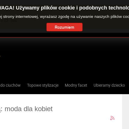
AGA! Używamy plików cookie i podobnych technolo
zej strony internetowej, wyrażasz zgodę na używanie naszych plików co
o ID: 360.
Rozumiem
 do ciuchów
Topowe stylizacje
Modny facet
Ubieramy dziecko
ą: moda dla kobiet