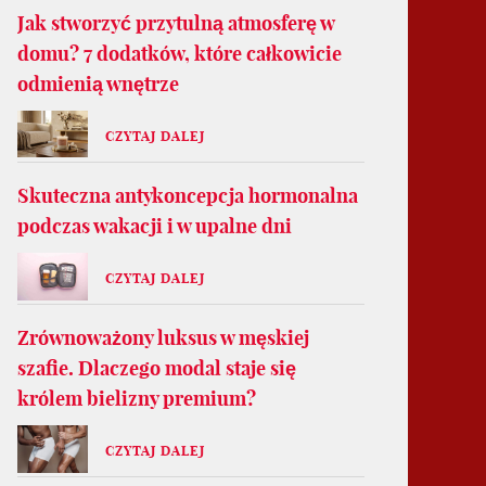
Jak stworzyć przytulną atmosferę w
domu? 7 dodatków, które całkowicie
odmienią wnętrze
CZYTAJ DALEJ
Skuteczna antykoncepcja hormonalna
podczas wakacji i w upalne dni
CZYTAJ DALEJ
Zrównoważony luksus w męskiej
szafie. Dlaczego modal staje się
królem bielizny premium?
CZYTAJ DALEJ