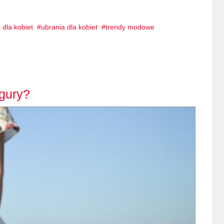
dla kobiet
ubrania dla kobiet
trendy modowe
gury?