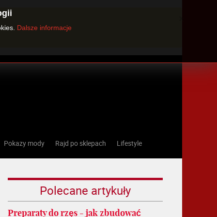
gii
×
okies.
Dalsze informacje
Pokazy mody
Rajd po sklepach
Lifestyle
Polecane artykuły
Preparaty do rzęs - jak zbudować