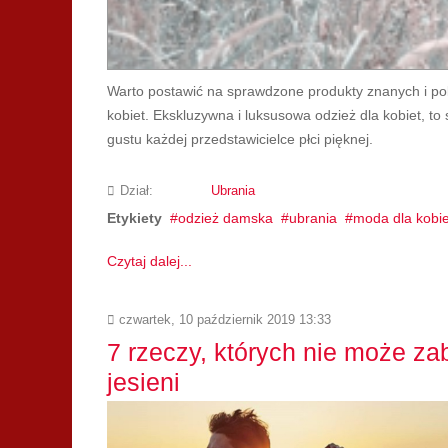
Warto postawić na sprawdzone produkty znanych i pol
kobiet. Ekskluzywna i luksusowa odzież dla kobiet, t
gustu każdej przedstawicielce płci pięknej.
Dział:
Ubrania
Etykiety
odzież damska
ubrania
moda dla kobie
Czytaj dalej...
czwartek, 10 październik 2019 13:33
7 rzeczy, których nie może zab
jesieni