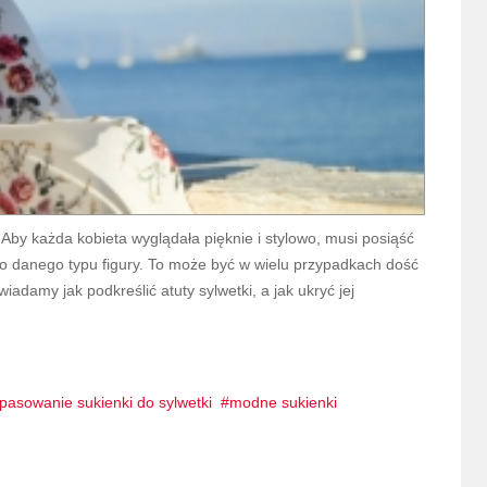
Aby każda kobieta wyglądała pięknie i stylowo, musi posiąść
 danego typu figury. To może być w wielu przypadkach dość
damy jak podkreślić atuty sylwetki, a jak ukryć jej
pasowanie sukienki do sylwetki
modne sukienki