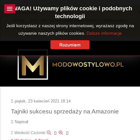
UWAGA! Używamy plików cookie i podobnych
Ostrzeżenie
technologii
JUser::_load: Nie można załadować danych użytkownika o
Jeśli korzystasz z naszej strony internetowej, wyrażasz zgodę na
ID: 360.
używanie naszych plików cookies.
Dalsze informacje
Rozumiem
piątek, 23 kwiecień 2021 18:14
Tajniki sukcesu sprzedaży na Amazonie
Napisał
Wielkość Czcionki