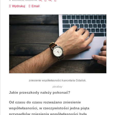
Wydrukuj
Email
zniesienie współwłasności kancelaria Gdańsk.
pixabay
Jakie przeszkody należy pokonać?
Od czasu do czasu rozważano zniesienie
współwłasności, w rzeczywistości jedna piąta
przypadków zniesienia współwłasności była