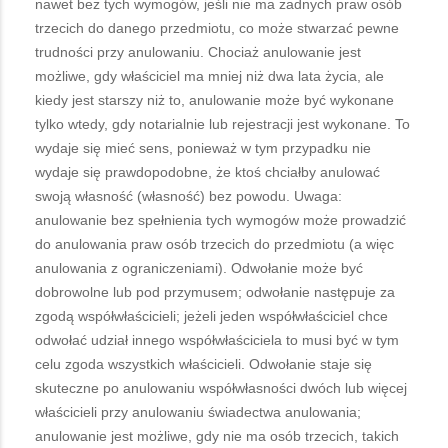
nawet bez tych wymogów, jeśli nie ma żadnych praw osób
trzecich do danego przedmiotu, co może stwarzać pewne
trudności przy anulowaniu. Chociaż anulowanie jest
możliwe, gdy właściciel ma mniej niż dwa lata życia, ale
kiedy jest starszy niż to, anulowanie może być wykonane
tylko wtedy, gdy notarialnie lub rejestracji jest wykonane. To
wydaje się mieć sens, ponieważ w tym przypadku nie
wydaje się prawdopodobne, że ktoś chciałby anulować
swoją własność (własność) bez powodu. Uwaga:
anulowanie bez spełnienia tych wymogów może prowadzić
do anulowania praw osób trzecich do przedmiotu (a więc
anulowania z ograniczeniami). Odwołanie może być
dobrowolne lub pod przymusem; odwołanie następuje za
zgodą współwłaścicieli; jeżeli jeden współwłaściciel chce
odwołać udział innego współwłaściciela to musi być w tym
celu zgoda wszystkich właścicieli. Odwołanie staje się
skuteczne po anulowaniu współwłasności dwóch lub więcej
właścicieli przy anulowaniu świadectwa anulowania;
anulowanie jest możliwe, gdy nie ma osób trzecich, takich