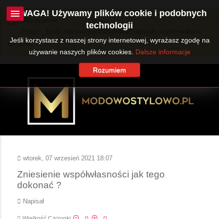
UWAGA! Używamy plików cookie i podobnych
Ostrzeżenie
technologii
JUser::_load: Nie można załadować danych użytkownika o
Jeśli korzystasz z naszej strony internetowej, wyrażasz zgodę na
ID: 360.
używanie naszych plików cookies.
Dalsze informacje
Rozumiem
wtorek, 07 wrzesień 2021 18:07
Zniesienie współwłasności jak tego
dokonać ?
Napisał
Wielkość Czcionki