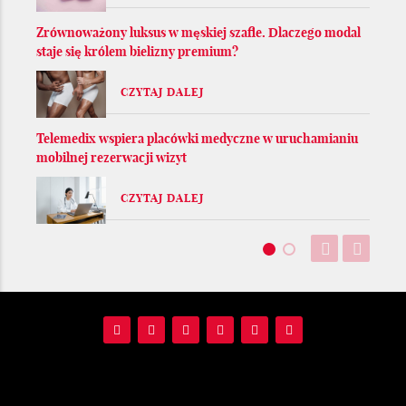
Zrównoważony luksus w męskiej szafie. Dlaczego modal
staje się królem bielizny premium?
CZYTAJ DALEJ
Telemedix wspiera placówki medyczne w uruchamianiu
mobilnej rezerwacji wizyt
CZYTAJ DALEJ