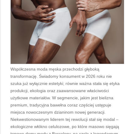
Współczesna moda męska przechodzi głęboką
transformację. Świadomy konsument w 2026 roku nie
szuka już wyłącznie estetyki; równie ważna stała się etyka
produkcji, ekologia oraz zaawansowane właściwości
użytkowe materiałów. W segmencie, jakim jest bielizna
premium, tradycyjna bawełna coraz częściej ustępuje
miejsca nowoczesnym dzianinom nowej generacji.
Niekwestionowanym liderem tej rewolucji stał się modal –
ekologiczne włókno celulozowe, po które masowo sięgają
topowe domy mody z Barcelony, na czele z legendarnym