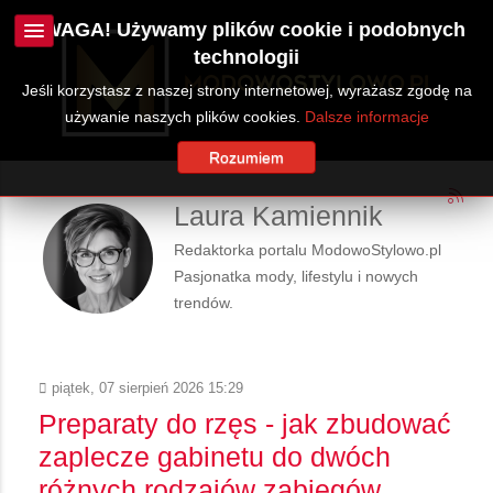
UWAGA! Używamy plików cookie i podobnych
technologii
Jeśli korzystasz z naszej strony internetowej, wyrażasz zgodę na
używanie naszych plików cookies.
Dalsze informacje
Rozumiem
Laura Kamiennik
Redaktorka portalu ModowoStylowo.pl
Pasjonatka mody, lifestylu i nowych
trendów.
piątek, 07 sierpień 2026 15:29
Preparaty do rzęs - jak zbudować
zaplecze gabinetu do dwóch
różnych rodzajów zabiegów