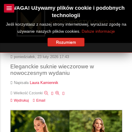
UWAGA! Używamy plików cookie i podobnych
technologii
Jeśli korzystasz z naszej strony internetowej, wyrażasz zgodę na
używanie naszych plików cookies.
Dalsze informacje
Rozumiem
poniedziałek, 23 luty 2026 17:43
Eleganckie suknie wieczorowe w
nowoczesnym wydaniu
Napisała
Laura Kamiennik
Wielkość Czcionki
Wydrukuj
Email