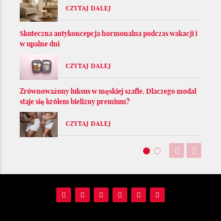
CZYTAJ DALEJ
Skuteczna antykoncepcja hormonalna podczas wakacji i
w upalne dni
CZYTAJ DALEJ
Zrównoważony luksus w męskiej szafie. Dlaczego modal
staje się królem bielizny premium?
CZYTAJ DALEJ