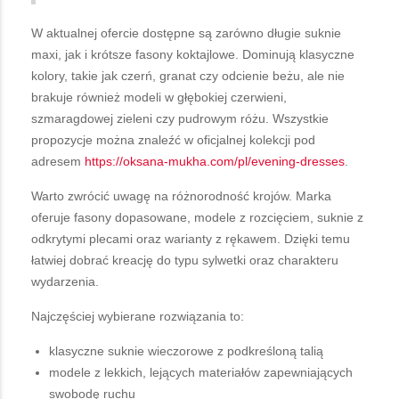
W aktualnej ofercie dostępne są zarówno długie suknie
maxi, jak i krótsze fasony koktajlowe. Dominują klasyczne
kolory, takie jak czerń, granat czy odcienie beżu, ale nie
brakuje również modeli w głębokiej czerwieni,
szmaragdowej zieleni czy pudrowym różu. Wszystkie
propozycje można znaleźć w oficjalnej kolekcji pod
adresem
https://oksana-mukha.com/pl/evening-dresses
.
Warto zwrócić uwagę na różnorodność krojów. Marka
oferuje fasony dopasowane, modele z rozcięciem, suknie z
odkrytymi plecami oraz warianty z rękawem. Dzięki temu
łatwiej dobrać kreację do typu sylwetki oraz charakteru
wydarzenia.
Najczęściej wybierane rozwiązania to:
klasyczne suknie wieczorowe z podkreśloną talią
modele z lekkich, lejących materiałów zapewniających
swobodę ruchu