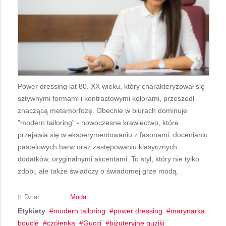
Power dressing lat 80. XX wieku, który charakteryzował się
sztywnymi formami i kontrastowymi kolorami, przeszedł
znaczącą metamorfozę. Obecnie w biurach dominuje
"modern tailoring" - nowoczesne krawiectwo, które
przejawia się w eksperymentowaniu z fasonami, docenianiu
pastelowych barw oraz zastępowaniu klasycznych
dodatków, oryginalnymi akcentami. To styl, który nie tylko
zdobi, ale także świadczy o świadomej grze modą.
Dział:
Moda
Etykiety
modern tailoring
power dressing
marynarka
bouclé
czółenka
Gucci
biżuteryjne guziki