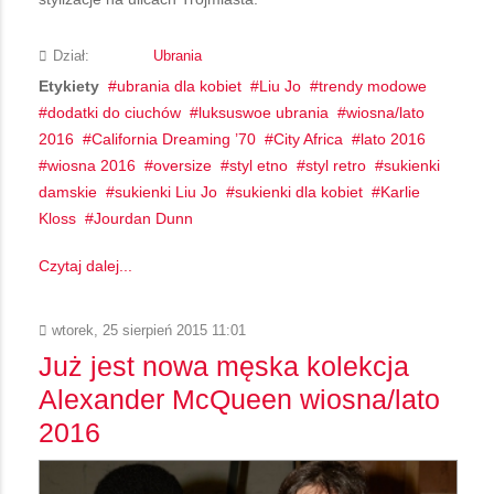
Dział:
Ubrania
Etykiety
ubrania dla kobiet
Liu Jo
trendy modowe
dodatki do ciuchów
luksuswoe ubrania
wiosna/lato
2016
California Dreaming ’70
City Africa
lato 2016
wiosna 2016
oversize
styl etno
styl retro
sukienki
damskie
sukienki Liu Jo
sukienki dla kobiet
Karlie
Kloss
Jourdan Dunn
Czytaj dalej...
wtorek, 25 sierpień 2015 11:01
Już jest nowa męska kolekcja
Alexander McQueen wiosna/lato
2016