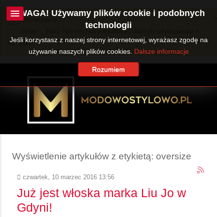
UWAGA! Używamy plików cookie i podobnych
Ostrzeżenie
technologii
JUser::_load: Nie można załadować danych użytkownika o
Jeśli korzystasz z naszej strony internetowej, wyrażasz zgodę na
ID: 360.
używanie naszych plików cookies.
Dalsze informacje
Rozumiem
Wyświetlenie artykułów z etykietą: oversize
czwartek, 10 marzec 2016 13:56
Już jest włoska marka Liu Jo w
Gdyni!