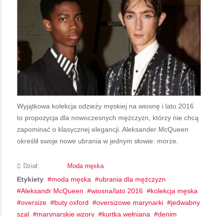
Wyjątkowa kolekcja odzieży męskiej na wiosnę i lato 2016
to propozycja dla nowoczesnych mężczyzn, którzy nie chcą
zapominać o klasycznej elegancji. Aleksander McQueen
określił swoje nowe ubrania w jednym słowie: morze.
Dział:
Moda męska
Etykiety
moda męska
ubrania dla mężczyzn
Aleksandr McQueen
wiosna/lato 2016
kolekcja męska
oversize
buty oxford
oversizowe marynarki
jedwabny
szal
marynarskie wzory
kurtka wełniana
denim