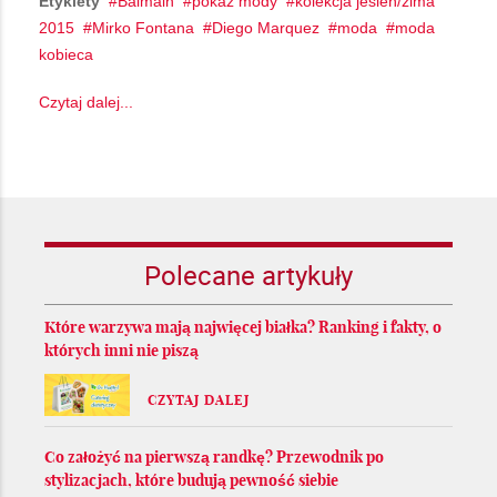
Etykiety
Balmain
pokaz mody
kolekcja jesień/zima
2015
Mirko Fontana
Diego Marquez
moda
moda
kobieca
Czytaj dalej...
Polecane artykuły
Które warzywa mają najwięcej białka? Ranking i fakty, o
których inni nie piszą
CZYTAJ DALEJ
Co założyć na pierwszą randkę? Przewodnik po
stylizacjach, które budują pewność siebie