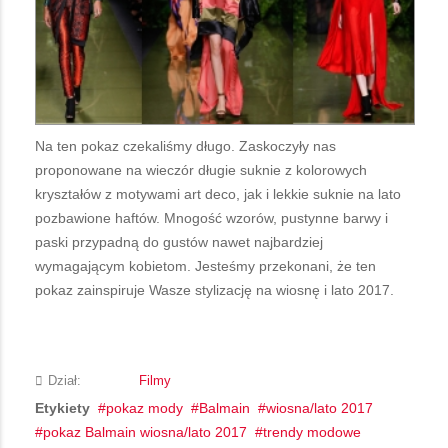
Na ten pokaz czekaliśmy długo. Zaskoczyły nas
proponowane na wieczór długie suknie z kolorowych
kryształów z motywami art deco, jak i lekkie suknie na lato
pozbawione haftów. Mnogość wzorów, pustynne barwy i
paski przypadną do gustów nawet najbardziej
wymagającym kobietom. Jesteśmy przekonani, że ten
pokaz zainspiruje Wasze stylizację na wiosnę i lato 2017.
Dział:
Filmy
Etykiety
pokaz mody
Balmain
wiosna/lato 2017
pokaz Balmain wiosna/lato 2017
trendy modowe