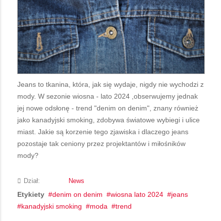
Jeans to tkanina, która, jak się wydaje, nigdy nie wychodzi z
mody. W sezonie wiosna - lato 2024 ,obserwujemy jednak
jej nowe odsłonę - trend "denim on denim", znany również
jako kanadyjski smoking, zdobywa światowe wybiegi i ulice
miast. Jakie są korzenie tego zjawiska i dlaczego jeans
pozostaje tak ceniony przez projektantów i miłośników
mody?
Dział:
News
Etykiety
denim on denim
wiosna lato 2024
jeans
kanadyjski smoking
moda
trend