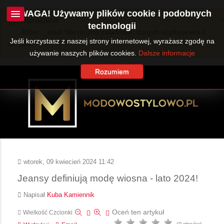
UWAGA! Używamy plików cookie i podobnych
Ostrzeżenie
technologii
JUser::_load: Nie można załadować danych użytkownika o
Jeśli korzystasz z naszej strony internetowej, wyrażasz zgodę na
ID: 360.
używanie naszych plików cookies.
Dalsze informacje
Rozumiem
wtorek, 09 kwiecień 2024 11:42
Jeansy definiują modę wiosna - lato 2024!
Napisał
Kuba Kamiennik
Oceń ten artykuł
Wielkość Czcionki