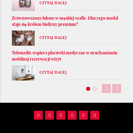
CZYTAJ DALEJ
Zrównoważony luksus w męskiej szafie. Dlaczego modal
staje się królem bielizny premium?
CZYTAJ DALEJ
Telemedix wspiera placówki medyczne w uruchamianiu
mobilnej rezerwacji wizyt
CZYTAJ DALEJ