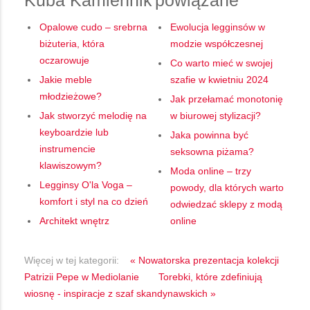
Opalowe cudo – srebrna
Ewolucja legginsów w
biżuteria, która
modzie współczesnej
oczarowuje
Co warto mieć w swojej
Jakie meble
szafie w kwietniu 2024
młodzieżowe?
Jak przełamać monotonię
Jak stworzyć melodię na
w biurowej stylizacji?
keyboardzie lub
Jaka powinna być
instrumencie
seksowna piżama?
klawiszowym?
Moda online – trzy
Legginsy O'la Voga –
powody, dla których warto
komfort i styl na co dzień
odwiedzać sklepy z modą
Architekt wnętrz
online
Więcej w tej kategorii:
« Nowatorska prezentacja kolekcji
Patrizii Pepe w Mediolanie
Torebki, które zdefiniują
wiosnę - inspiracje z szaf skandynawskich »