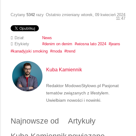
Czytany
5342
razy
Ostatnio zmieniany wtorek, 09 kwiecień 2024
11:47
Dział:
News
Etykiety
denim on denim
wiosna lato 2024
jeans
kanadyjski smoking
moda
trend
Kuba Kamiennik
Redaktor ModowoStylowo.pl Pasjonat
tematów związanych z lifestylem.
Uwielbiam nowości i nowinki.
Najnowsze od
Artykuły
Kuba Kamiennik
powiązane