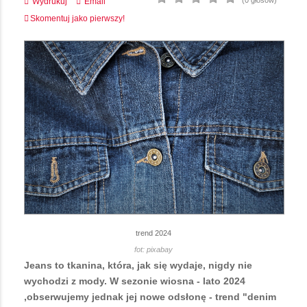
(0 głosów)
Wydrukuj
Email
Skomentuj jako pierwszy!
trend 2024
fot: pixabay
Jeans to tkanina, która, jak się wydaje, nigdy nie
wychodzi z mody. W sezonie wiosna - lato 2024
,obserwujemy jednak jej nowe odsłonę - trend "denim