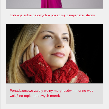
Kolekcja sukni balowych – pokaż się z najlepszej strony
Ponadczasowe zalety wełny merynosów – merino wool
wciąż na topie modowych marek.