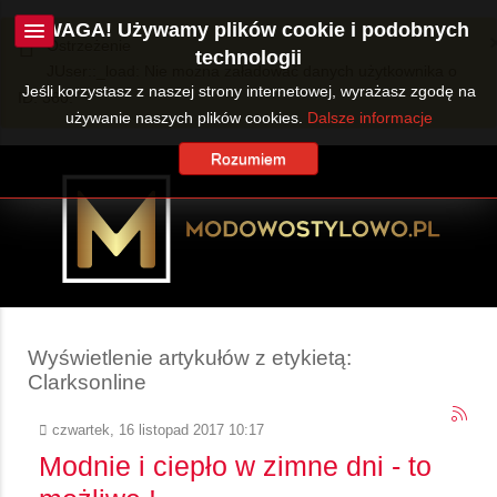
UWAGA! Używamy plików cookie i podobnych
Ostrzeżenie
technologii
JUser::_load: Nie można załadować danych użytkownika o
Jeśli korzystasz z naszej strony internetowej, wyrażasz zgodę na
ID: 360.
używanie naszych plików cookies.
Dalsze informacje
Rozumiem
Wyświetlenie artykułów z etykietą:
Clarksonline
czwartek, 16 listopad 2017 10:17
Modnie i ciepło w zimne dni - to