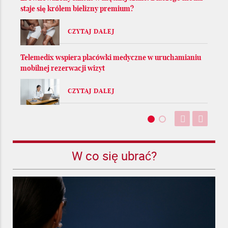
staje się królem bielizny premium?
CZYTAJ DALEJ
Telemedix wspiera placówki medyczne w uruchamianiu
mobilnej rezerwacji wizyt
CZYTAJ DALEJ
W co się ubrać?