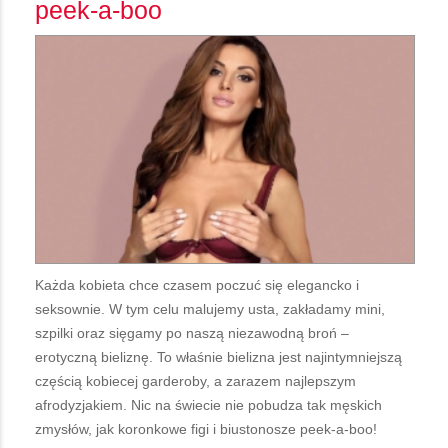
peek-a-boo
Każda kobieta chce czasem poczuć się elegancko i
seksownie. W tym celu malujemy usta, zakładamy mini,
szpilki oraz sięgamy po naszą niezawodną broń –
erotyczną bieliznę. To właśnie bielizna jest najintymniejszą
częścią kobiecej garderoby, a zarazem najlepszym
afrodyzjakiem. Nic na świecie nie pobudza tak męskich
zmysłów, jak koronkowe figi i biustonosze peek-a-boo!