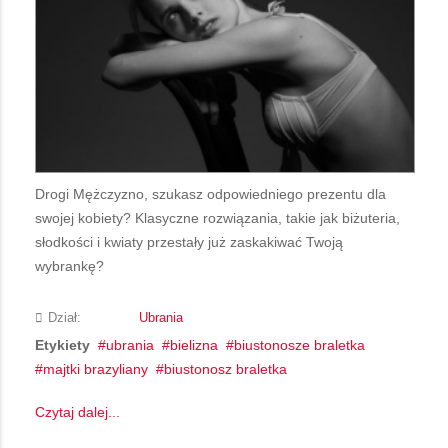
Drogi Mężczyzno, szukasz odpowiedniego prezentu dla
swojej kobiety? Klasyczne rozwiązania, takie jak biżuteria,
słodkości i kwiaty przestały już zaskakiwać Twoją
wybrankę?
Dział:
Ubrania
Etykiety
ubrania
bielizna
biustonosze braletka
majtki brazyliany
biustonosz braletka
Czytaj dalej...