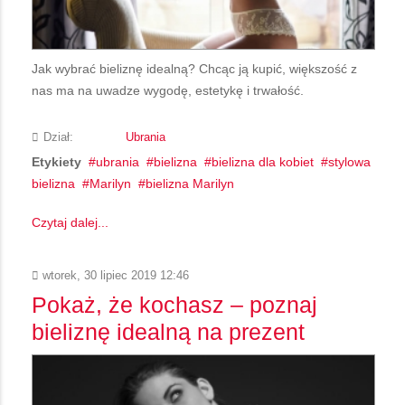
Jak wybrać bieliznę idealną? Chcąc ją kupić, większość z
nas ma na uwadze wygodę, estetykę i trwałość.
Dział:
Ubrania
Etykiety
ubrania
bielizna
bielizna dla kobiet
stylowa
bielizna
Marilyn
bielizna Marilyn
Czytaj dalej...
wtorek, 30 lipiec 2019 12:46
Pokaż, że kochasz – poznaj
bieliznę idealną na prezent