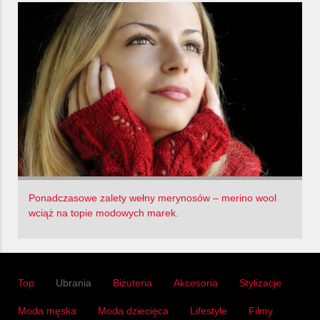
Ponadczasowe zalety wełny merynosów – merino wool
wciąż na topie modowych marek.
Top
Ubrania
Biżuteria
Akcesoria
Stylizacje
Moda męska
Moda dziecięca
Lifestyle
Filmy