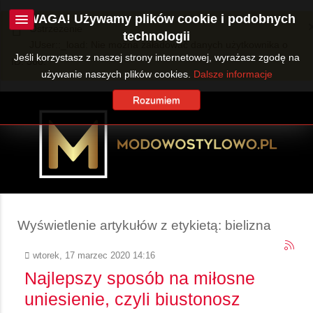
UWAGA! Używamy plików cookie i podobnych
Ostrzeżenie
technologii
JUser::_load: Nie można załadować danych użytkownika o
Jeśli korzystasz z naszej strony internetowej, wyrażasz zgodę na
ID: 360.
używanie naszych plików cookies.
Dalsze informacje
Rozumiem
Wyświetlenie artykułów z etykietą: bielizna
wtorek, 17 marzec 2020 14:16
Najlepszy sposób na miłosne
uniesienie, czyli biustonosz