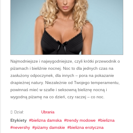
Najmodniejsze i najwygodniejsze, czyli krótki przewodnik o
piżamach i bieliźnie nocnej. Noc to dla jednych czas na
zasłużony odpoczynek, dla innych – pora na pokazanie
drapieżnej natury. Niezależnie od Twojego temperamentu,
powinnaś mieć w szafie i seksowną bieliznę nocną i
wygodną piżamę na co dzień, czy raczej – co noc.
Dział:
Ubrania
Etykiety
bielizna damska
trendy modowe
bielizna
nevershy
piżamy damskie
bielizna erotyczna