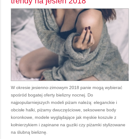
trendy na jesień 2018
W okresie jesienno-zimowym 2018 panie mogą wybierać
spośród bogatej oferty bielizny nocnej. Do
najpopularniejszych modeli piżam należą: eleganckie i
obcisłe halki, piżamy dwuczęściowe, seksowene body
koronkowe, modele wyglądające jak męskie koszule z
kołnierzykiem i zapinane na guziki czy piżamki stylizowane
na ślubną bieliznę.