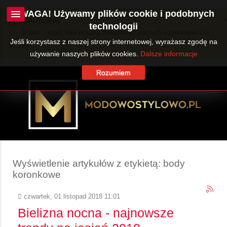
UWAGA! Używamy plików cookie i podobnych
Ostrzeżenie
technologii
JUser::_load: Nie można załadować danych użytkownika o
Jeśli korzystasz z naszej strony internetowej, wyrażasz zgodę na
ID: 360.
używanie naszych plików cookies.
Dalsze informacje
Rozumiem
Wyświetlenie artykułów z etykietą: body
koronkowe
czwartek, 01 listopad 2018 11:01
Bielizna nocna - najnowsze