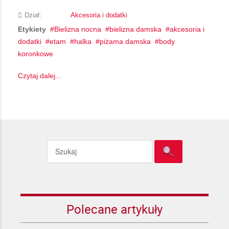
Dział:
Akcesoria i dodatki
Etykiety
Bielizna nocna
bielizna damska
akcesoria i
dodatki
etam
halka
piżama damska
body
koronkowe
Czytaj dalej...
Polecane artykuły