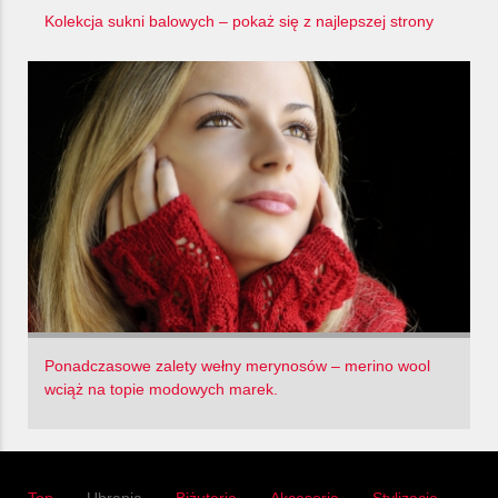
Kolekcja sukni balowych – pokaż się z najlepszej strony
Ponadczasowe zalety wełny merynosów – merino wool
wciąż na topie modowych marek.