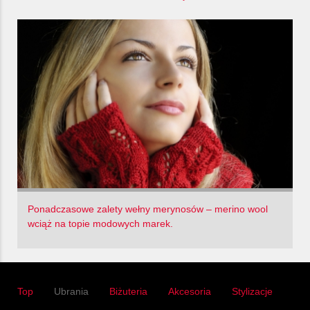
Ponadczasowe zalety wełny merynosów – merino wool
wciąż na topie modowych marek.
Top
Ubrania
Biżuteria
Akcesoria
Stylizacje