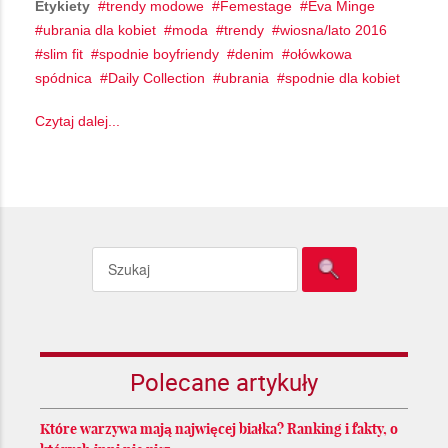
Etykiety
trendy modowe
Femestage
Eva Minge
ubrania dla kobiet
moda
trendy
wiosna/lato 2016
slim fit
spodnie boyfriendy
denim
ołówkowa
spódnica
Daily Collection
ubrania
spodnie dla kobiet
Czytaj dalej...
Polecane artykuły
Które warzywa mają najwięcej białka? Ranking i fakty, o