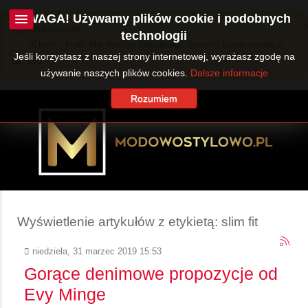
UWAGA! Używamy plików cookie i podobnych
Ostrzeżenie
technologii
JUser::_load: Nie można załadować danych użytkownika o
Jeśli korzystasz z naszej strony internetowej, wyrażasz zgodę na
ID: 360.
używanie naszych plików cookies.
Dalsze informacje
Rozumiem
Wyświetlenie artykułów z etykietą: slim fit
niedziela, 31 marzec 2019 15:53
Gorące denimowe propozycje od
Evy Minge