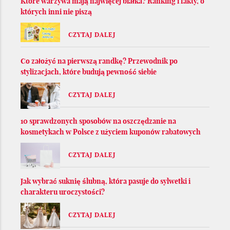
Które warzywa mają najwięcej białka? Ranking i fakty, o
których inni nie piszą
CZYTAJ DALEJ
Co założyć na pierwszą randkę? Przewodnik po
stylizacjach, które budują pewność siebie
CZYTAJ DALEJ
10 sprawdzonych sposobów na oszczędzanie na
kosmetykach w Polsce z użyciem kuponów rabatowych
CZYTAJ DALEJ
Jak wybrać suknię ślubną, która pasuje do sylwetki i
charakteru uroczystości?
CZYTAJ DALEJ