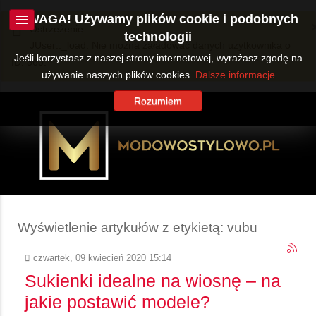
UWAGA! Używamy plików cookie i podobnych
Ostrzeżenie
technologii
JUser::_load: Nie można załadować danych użytkownika o
Jeśli korzystasz z naszej strony internetowej, wyrażasz zgodę na
ID: 360.
używanie naszych plików cookies.
Dalsze informacje
Rozumiem
Wyświetlenie artykułów z etykietą: vubu
czwartek, 09 kwiecień 2020 15:14
Sukienki idealne na wiosnę – na
jakie postawić modele?