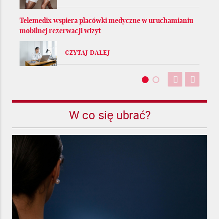
Telemedix wspiera placówki medyczne w uruchamianiu
mobilnej rezerwacji wizyt
CZYTAJ DALEJ
W co się ubrać?