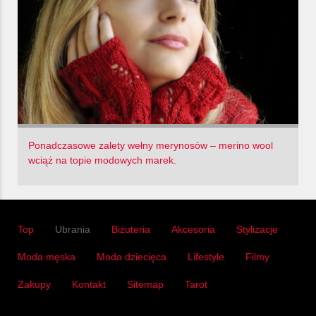
Ponadczasowe zalety wełny merynosów – merino wool
wciąż na topie modowych marek.
Top
Ubrania
Biżuteria
Akcesoria
Stylizacje
Moda męska
Moda dziecięca
Lifestyle
Filmy
Zakupy
Kontakt
Sitemap
Tarot