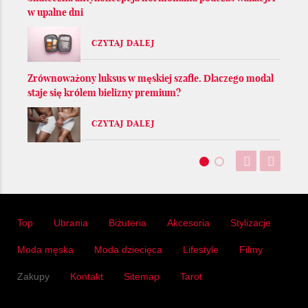
w upalne dni
CZYTAJ DALEJ
Zrównoważony luksus w męskiej szafie. Dlaczego modal
staje się królem bielizny premium?
CZYTAJ DALEJ
Top
Ubrania
Biżuteria
Akcesoria
Stylizacje
Moda męska
Moda dziecięca
Lifestyle
Filmy
Zakupy
Kontakt
Sitemap
Tarot