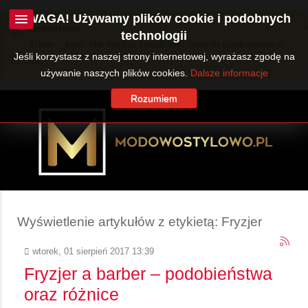
UWAGA! Używamy plików cookie i podobnych
Ostrzeżenie
technologii
JUser::_load: Nie można załadować danych użytkownika o
Jeśli korzystasz z naszej strony internetowej, wyrażasz zgodę na
ID: 360.
używanie naszych plików cookies.
Dalsze informacje
Rozumiem
Wyświetlenie artykułów z etykietą: Fryzjer
wtorek, 01 sierpień 2017 13:39
Fryzjer a barber – podobieństwa
oraz różnice