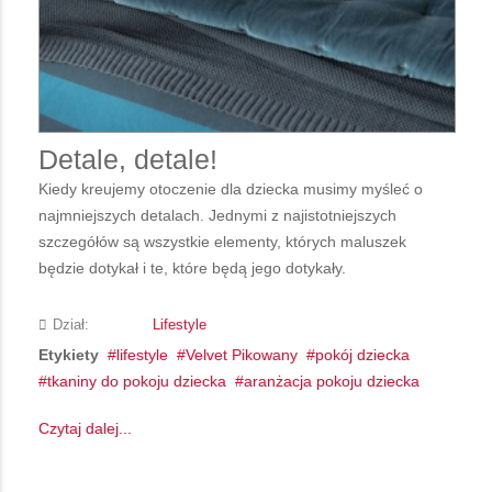
Detale, detale!
Kiedy kreujemy otoczenie dla dziecka musimy myśleć o
najmniejszych detalach. Jednymi z najistotniejszych
szczegółów są wszystkie elementy, których maluszek
będzie dotykał i te, które będą jego dotykały.
Dział:
Lifestyle
Etykiety
lifestyle
Velvet Pikowany
pokój dziecka
tkaniny do pokoju dziecka
aranżacja pokoju dziecka
Czytaj dalej...