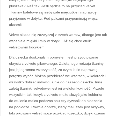
pluszaka? Ależ tak! Jeśli będzie to na przykład velvet.
Tkaniny baletowe są niebywale mięciutkie i naprawdę
przyjemne w dotyku. Pod palcami przypominają wręcz
aksamit.
Velvet składa się zazwyczaj z trzech warstw, dlatego jest tak
wspaniale miękki i miły w dotyku. Aż się chce otulić
velvetowym kocykiem!
Dla dziecka doskonałym pomysłem jest przygotowanie
okrycia z velvetu pikowanego. Zaletą tego rodzaju tkaniny
jest jej ogromna wzorzystość, za czym idzie naprawdę
potężny wybór. Można przebierać we wzorach, w kolorach i
wszystko dobrać indywidualnie do naszego dziecka. Inną
zaletą tkaninki velvetowej jest jej wielofunkcyjność. Przede
wszystkim taki kocyk z velvetu może służyć jako kołderka
do otulenia malca podczas snu czy dywanik do siedzenia
na podłodze. Równie dobrze, kiedy maluszek jest aktywny,
taki pikowany velvet może przykryć łóżeczko, dzięki czemu