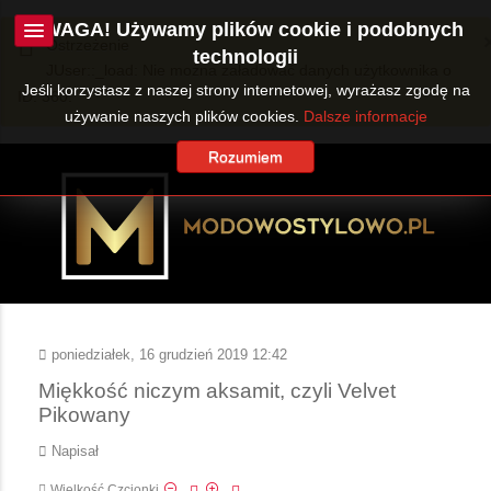
UWAGA! Używamy plików cookie i podobnych
Ostrzeżenie
technologii
JUser::_load: Nie można załadować danych użytkownika o
Jeśli korzystasz z naszej strony internetowej, wyrażasz zgodę na
ID: 360.
używanie naszych plików cookies.
Dalsze informacje
Rozumiem
poniedziałek, 16 grudzień 2019 12:42
Miękkość niczym aksamit, czyli Velvet
Pikowany
Napisał
Wielkość Czcionki