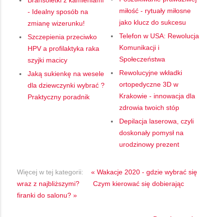
Bransoletki z kamieniami
miłość - rytuały miłosne
- Idealny sposób na
jako klucz do sukcesu
zmianę wizerunku!
Telefon w USA: Rewolucja
Szczepienia przeciwko
Komunikacji i
HPV a profilaktyka raka
Społeczeństwa
szyjki macicy
Rewolucyjne wkładki
Jaką sukienkę na wesele
ortopedyczne 3D w
dla dziewczynki wybrać ?
Krakowie - innowacja dla
Praktyczny poradnik
zdrowia twoich stóp
Depilacja laserowa, czyli
doskonały pomysł na
urodzinowy prezent
Więcej w tej kategorii:
« Wakacje 2020 - gdzie wybrać się
wraz z najbliższymi?
Czym kierować się dobierając
firanki do salonu? »