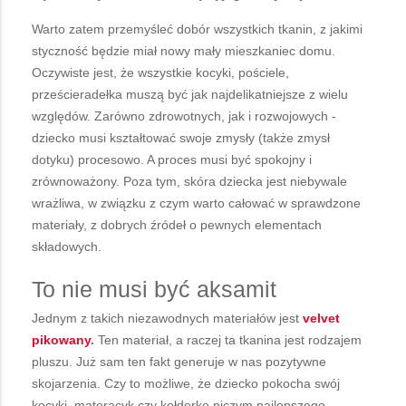
Warto zatem przemyśleć dobór wszystkich tkanin, z jakimi
styczność będzie miał nowy mały mieszkaniec domu.
Oczywiste jest, że wszystkie kocyki, pościele,
prześcieradełka muszą być jak najdelikatniejsze z wielu
względów. Zarówno zdrowotnych, jak i rozwojowych -
dziecko musi kształtować swoje zmysły (także zmysł
dotyku) procesowo. A proces musi być spokojny i
zrównoważony. Poza tym, skóra dziecka jest niebywale
wrażliwa, w związku z czym warto całować w sprawdzone
materiały, z dobrych źródeł o pewnych elementach
składowych.
To nie musi być aksamit
Jednym z takich niezawodnych materiałów jest
velvet
pikowany
.
Ten materiał, a raczej ta tkanina jest rodzajem
pluszu. Już sam ten fakt generuje w nas pozytywne
skojarzenia. Czy to możliwe, że dziecko pokocha swój
kocyki, materacyk czy kołderkę niczym najlepszego