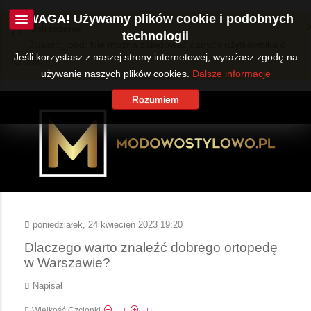
UWAGA! Używamy plików cookie i podobnych
Ostrzeżenie
technologii
JUser::_load: Nie można załadować danych użytkownika o
Jeśli korzystasz z naszej strony internetowej, wyrażasz zgodę na
ID: 360.
używanie naszych plików cookies.
Dalsze informacje
Rozumiem
poniedziałek, 24 kwiecień 2023 19:20
Dlaczego warto znaleźć dobrego ortopedę
w Warszawie?
Napisał
Wielkość Czcionki