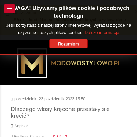
UWAGA! Używamy plików cookie i podobnych
Ostrzeżenie
technologii
JUser::_load: Nie można załadować danych użytkownika o
Jeśli korzystasz z naszej strony internetowej, wyrażasz zgodę na
ID: 360.
używanie naszych plików cookies.
Dalsze informacje
Rozumiem
poniedziałek, 23 październik 2023 15:50
Dlaczego włosy kręcone przestały się
kręcić?
Napisał
Wielkość Czcionki