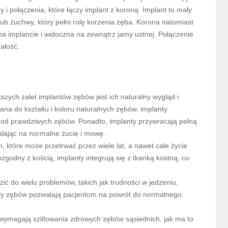
 i połączenia, które łączy implant z koroną. Implant to mały
b żuchwy, który pełni rolę korzenia zęba. Korona natomiast
a implancie i widoczna na zewnątrz jamy ustnej. Połączenie
małość.
szych zalet implantów zębów jest ich naturalny wygląd i
wana do kształtu i koloru naturalnych zębów, implanty
je od prawdziwych zębów. Ponadto, implanty przywracają pełną
lając na normalne żucie i mowę.
 które może przetrwać przez wiele lat, a nawet całe życie
iozgodny z kością, implanty integrują się z tkanką kostną, co
ć do wielu problemów, takich jak trudności w jedzeniu,
anty zębów pozwalają pacjentom na powrót do normalnego
wymagają szlifowania zdrowych zębów sąsiednich, jak ma to