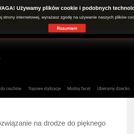
AGA! Używamy plików cookie i podobnych technolo
zej strony internetowej, wyrażasz zgodę na używanie naszych plików co
o ID: 360.
Rozumiem
 do ciuchów
Topowe stylizacje
Modny facet
Ubieramy dziecko
ozwiązanie na drodze do pięknego