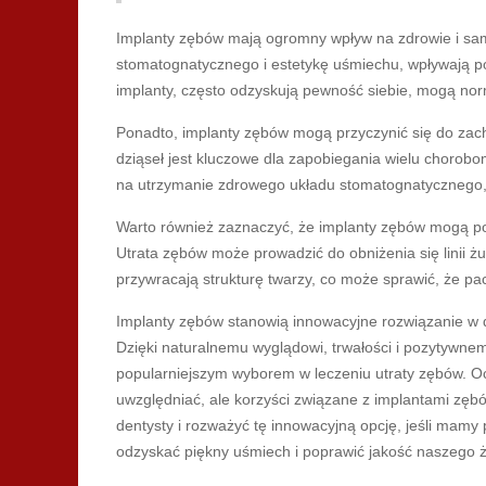
Implanty zębów mają ogromny wpływ na zdrowie i sam
stomatognatycznego i estetykę uśmiechu, wpływają poz
implanty, często odzyskują pewność siebie, mogą norm
Ponadto, implanty zębów mogą przyczynić się do zac
dziąseł jest kluczowe dla zapobiegania wielu chorobo
na utrzymanie zdrowego układu stomatognatycznego,
Warto również zaznaczyć, że implanty zębów mogą 
Utrata zębów może prowadzić do obniżenia się linii żu
przywracają strukturę twarzy, co może sprawić, że pacj
Implanty zębów stanowią innowacyjne rozwiązanie w dz
Dzięki naturalnemu wyglądowi, trwałości i pozytywne
popularniejszym wyborem w leczeniu utraty zębów. Ocz
uwzględniać, ale korzyści związane z implantami zęb
dentysty i rozważyć tę innowacyjną opcję, jeśli mam
odzyskać piękny uśmiech i poprawić jakość naszego ż