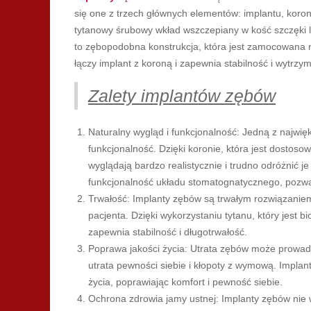
się one z trzech głównych elementów: implantu, korony
tytanowy śrubowy wkład wszczepiany w kość szczęki lu
to zębopodobna konstrukcja, która jest zamocowana n
łączy implant z koroną i zapewnia stabilność i wytrzy
Zalety implantów zębów
Naturalny wygląd i funkcjonalność: Jedną z najwięk
funkcjonalność. Dzięki koronie, która jest dostoso
wyglądają bardzo realistycznie i trudno odróżnić 
funkcjonalność układu stomatognatycznego, pozwa
Trwałość: Implanty zębów są trwałym rozwiązaniem,
pacjenta. Dzięki wykorzystaniu tytanu, który jest b
zapewnia stabilność i długotrwałość.
Poprawa jakości życia: Utrata zębów może prowadzi
utrata pewności siebie i kłopoty z wymową. Impl
życia, poprawiając komfort i pewność siebie.
Ochrona zdrowia jamy ustnej: Implanty zębów nie 