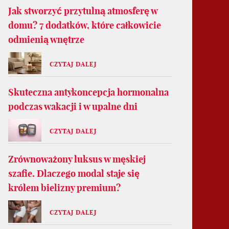
Jak stworzyć przytulną atmosferę w
domu? 7 dodatków, które całkowicie
odmienią wnętrze
CZYTAJ DALEJ
Skuteczna antykoncepcja hormonalna
podczas wakacji i w upalne dni
CZYTAJ DALEJ
Zrównoważony luksus w męskiej
szafie. Dlaczego modal staje się
królem bielizny premium?
CZYTAJ DALEJ