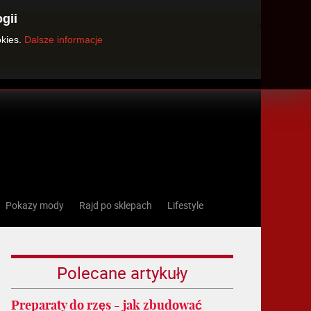
gii
×
okies.
Dalsze informacje
Pokazy mody
Rajd po sklepach
Lifestyle
Polecane artykuły
Preparaty do rzęs - jak zbudować