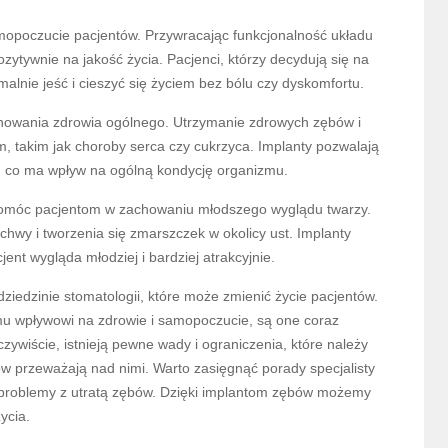
opoczucie pacjentów. Przywracając funkcjonalność układu
ytywnie na jakość życia. Pacjenci, którzy decydują się na
alnie jeść i cieszyć się życiem bez bólu czy dyskomfortu.
howania zdrowia ogólnego. Utrzymanie zdrowych zębów i
m, takim jak choroby serca czy cukrzyca. Implanty pozwalają
 co ma wpływ na ogólną kondycję organizmu.
pomóc pacjentom w zachowaniu młodszego wyglądu twarzy.
chwy i tworzenia się zmarszczek w okolicy ust. Implanty
ent wygląda młodziej i bardziej atrakcyjnie.
iedzinie stomatologii, które może zmienić życie pacjentów.
mu wpływowi na zdrowie i samopoczucie, są one coraz
ywiście, istnieją pewne wady i ograniczenia, które należy
ów przeważają nad nimi. Warto zasięgnąć porady specjalisty
y problemy z utratą zębów. Dzięki implantom zębów możemy
ycia.