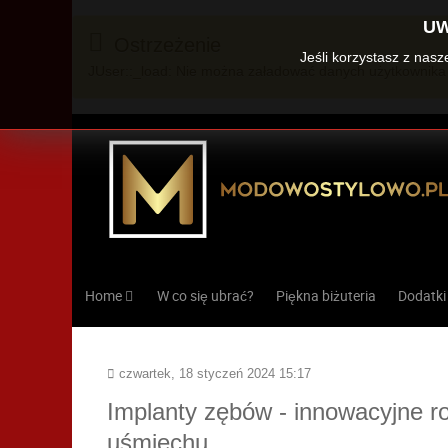
UW
Ostrzeżenie
Jeśli korzystasz z nas
JUser::_load: Nie można załadować danych użytkownika 
Home
W co się ubrać?
Piękna biżuteria
Dodatki
czwartek, 18 styczeń 2024 15:17
Implanty zębów - innowacyjne r
uśmiechu