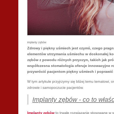
implanty zębów
Zdrowy i piękny uśmiech jest czymś, czego pragn
elementów utrzymania uśmiechu w doskonałej kondy
zębów z powodu różnych przyczyn, takich jak próc
współczesna stomatologia oferuje innowacyjne r
przywrócić pacjentom piękny uśmiech i poprawić i
W tym artykule przyjrzymy się bliżej temu tematowi, 
zdrowie i samopoczucie pacjentów.
Implanty zębów - co to właśc
Implanty zębów
to trwałe rozwiązanie stosowane w s