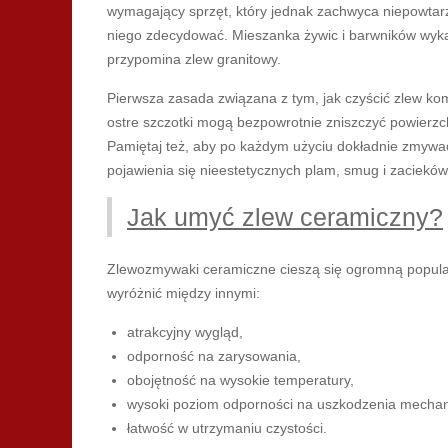
wymagający sprzęt, który jednak zachwyca niepowtarz
niego zdecydować. Mieszanka żywic i barwników wyk
przypomina zlew granitowy.
Pierwsza zasada związana z tym, jak czyścić zlew ko
ostre szczotki mogą bezpowrotnie zniszczyć powierzch
Pamiętaj też, aby po każdym użyciu dokładnie zmywać
pojawienia się nieestetycznych plam, smug i zacieków
Jak umyć zlew ceramiczny?
Zlewozmywaki ceramiczne cieszą się ogromną popular
wyróżnić między innymi:
atrakcyjny wygląd,
odporność na zarysowania,
obojętność na wysokie temperatury,
wysoki poziom odporności na uszkodzenia mechan
łatwość w utrzymaniu czystości.