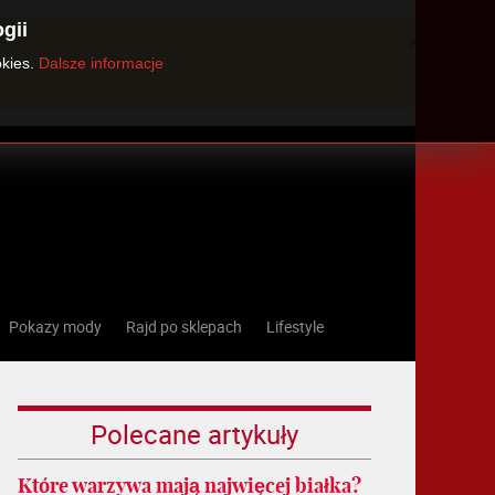
gii
×
okies.
Dalsze informacje
Pokazy mody
Rajd po sklepach
Lifestyle
Polecane artykuły
Które warzywa mają najwięcej białka?