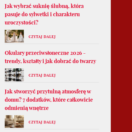
Jak wybrać suknię ślubną, która
pasuje do sylwetki i charakteru
uroczystości?
CZYTAJ DALEJ
Okulary przeciwsłoneczne 2026 -
trendy, kształty i jak dobrać do twarzy
CZYTAJ DALEJ
Jak stworzyć przytulną atmosferę w
domu? 7 dodatków, które całkowicie
odmienią wnętrze
CZYTAJ DALEJ