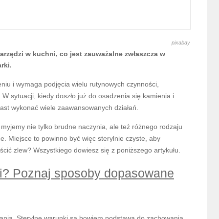
pixabay
rzędzi w kuchni, co jest zauważalne zwłaszcza w
rki.
niu i wymaga podjęcia wielu rutynowych czynności,
 W sytuacji, kiedy doszło już do osadzenia się kamienia i
miast wykonać wiele zaawansowanych działań.
myjemy nie tylko brudne naczynia, ale też różnego rodzaju
. Miejsce to powinno być więc sterylnie czyste, aby
ścić zlew? Wszystkiego dowiesz się z poniższego artykułu.
ni? Poznaj sposoby dopasowane
tania. Sterylne warunki są bowiem podstawą do zachowania