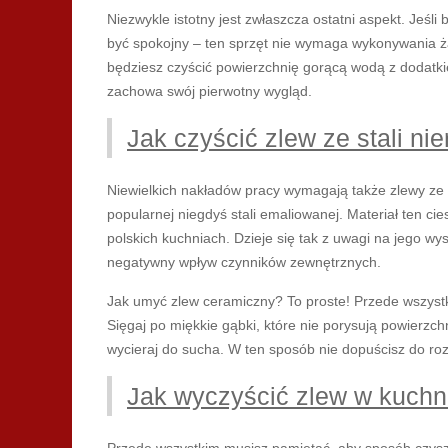
Niezwykle istotny jest zwłaszcza ostatni aspekt. Jeśl
być spokojny – ten sprzęt nie wymaga wykonywania ż
będziesz czyścić powierzchnię gorącą wodą z dodatk
zachowa swój pierwotny wygląd.
Jak czyścić zlew ze stali ni
Niewielkich nakładów pracy wymagają także zlewy ze st
popularnej niegdyś stali emaliowanej. Materiał ten c
polskich kuchniach. Dzieje się tak z uwagi na jego wy
negatywny wpływ czynników zewnętrznych.
Jak umyć zlew ceramiczny? To proste! Przede wszystk
Sięgaj po miękkie gąbki, które nie porysują powierzc
wycieraj do sucha. W ten sposób nie dopuścisz do roz
Jak wyczyścić zlew w kuchni