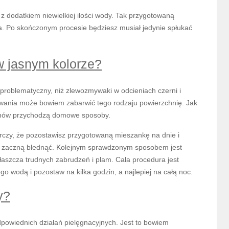
 dodatkiem niewielkiej ilości wody. Tak przygotowaną
a. Po skończonym procesie będziesz musiał jedynie spłukać
w jasnym kolorze?
problematyczny, niż zlewozmywaki w odcieniach czerni i
wania może bowiem zabarwić tego rodzaju powierzchnię. Jak
znów przychodzą domowe sposoby.
zy, że pozostawisz przygotowaną mieszankę na dnie i
ia zaczną blednąć. Kolejnym sprawdzonym sposobem jest
łaszcza trudnych zabrudzeń i plam. Cała procedura jest
o wodą i pozostaw na kilka godzin, a najlepiej na całą noc.
y?
owiednich działań pielęgnacyjnych. Jest to bowiem