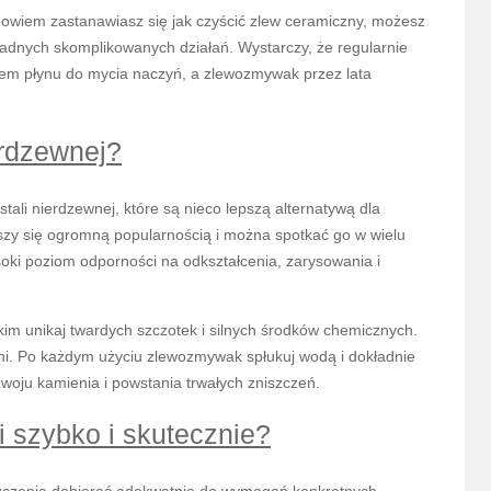
i bowiem zastanawiasz się jak czyścić zlew ceramiczny, możesz
adnych skomplikowanych działań. Wystarczy, że regularnie
iem płynu do mycia naczyń, a zlewozmywak przez lata
erdzewnej?
ali nierdzewnej, które są nieco lepszą alternatywą dla
ieszy się ogromną popularnością i można spotkać go w wielu
soki poziom odporności na odkształcenia, zarysowania i
im unikaj twardych szczotek i silnych środków chemicznych.
hni. Po każdym użyciu zlewozmywak spłukuj wodą i dokładnie
woju kamienia i powstania trwałych zniszczeń.
 szybko i skutecznie?