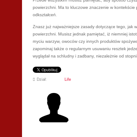
Przede wszystkim musisz pamiętać, aby sposób czys
powierzchni. Ma to kluczowe znaczenie w kontekście p
odkształceń.
Znasz już najważniejsze zasady dotyczące tego, jak w
powierzchni. Musisz jednak pamiętać, iż niemniej isto
myciu warzyw, owoców czy innych produktów spożyw
zapominaj także o regularnym usuwaniu resztek jedze
wyglądał na schludny i zadbany, niezależnie od stopni
Dział:
Life