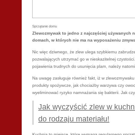
Sprzątanie domu
Zlewozmywak to jedno z najczęściej używanych na
domach, w których nie ma na wyposażeniu zmywa
Nic więc dziwnego, że zlew ulega szybkiemu zabrudze
pozwalających utrzymać go w nieskazitelnej czystości.
pojawienia trudnych do usunięcia plam, należy nato
Na uwagę zasługuje również fakt, iż w zlewozmywaku 
produkty spożywcze, jak chociażby warzywa czy owoce
wyeliminować ryzyko namnażania się bakterii. Jak czy
Jak wyczyścić zlew w kuch
do rodzaju materiału!
Kuchnia to miejsce, które wymaga regularnego sprzą