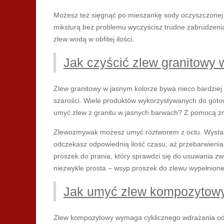
Możesz też sięgnąć po mieszankę sody oczyszczonej z
miksturą bez problemu wyczyścisz trudne zabrudzeni
zlew wodą w obfitej ilości.
Jak czyścić zlew granitowy 
Zlew granitowy w jasnym kolorze bywa nieco bardziej 
szarości. Wiele produktów wykorzystywanych do goto
umyć zlew z granitu w jasnych barwach? Z pomocą 
Zlewozmywak możesz umyć roztworem z octu. Wystarc
odczekasz odpowiednią ilość czasu, aż przebarwien
proszek do prania, który sprawdzi się do usuwania zw
niezwykle prosta – wsyp proszek do zlewu wypełnioneg
Jak umyć zlew kompozytow
Zlew kompozytowy wymaga cyklicznego wdrażania odp