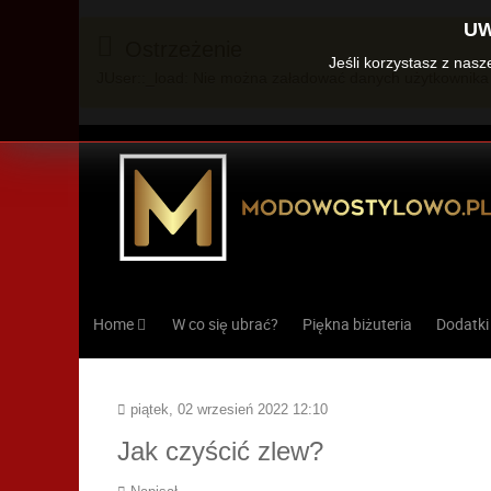
UW
Ostrzeżenie
Jeśli korzystasz z nas
JUser::_load: Nie można załadować danych użytkownika 
Home
W co się ubrać?
Piękna biżuteria
Dodatki
piątek, 02 wrzesień 2022 12:10
Jak czyścić zlew?