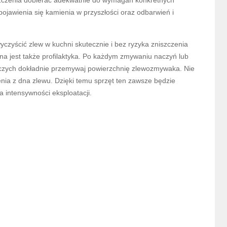
zczenia dobierać adekwatnie do wymagań konkretnych
ojawienia się kamienia w przyszłości oraz odbarwień i
yczyścić zlew w kuchni skutecznie i bez ryzyka zniszczenia
tna jest także profilaktyka. Po każdym zmywaniu naczyń lub
czych dokładnie przemywaj powierzchnię zlewozmywaka. Nie
nia z dna zlewu. Dzięki temu sprzęt ten zawsze będzie
a intensywności eksploatacji.