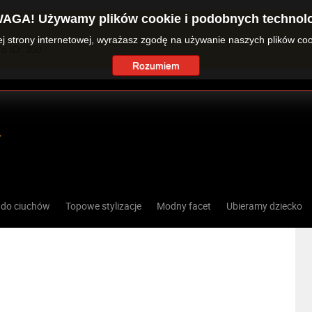
AGA! Używamy plików cookie i podobnych technolo
zej strony internetowej, wyrażasz zgodę na używanie naszych plików co
o ID: 360.
Rozumiem
 do ciuchów
Topowe stylizacje
Modny facet
Ubieramy dziecko