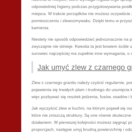
odpowiedniej higieny podczas przygotowywania posił
miejsca. W trakcie porządków nie możesz oczywiście 
pomieszczeniu i zlewozmywaku. Dzięki temu w przyszło
kamienia.
Niestety nie sposób odpowiedzieć jednoznacznie na p
zwyczajnie nie istnieje. Kwestia ta jest bowiem ściśl
surowiec najczęściej ma zupełnie inne wymagania, o
Jak umyć zlew z czarnego g
Zlew z czarnego granitu należy czyścić regularnie, 
pojawienia się trwałych plam i trudnego do usunięcia 
więc pozbywać się resztek jedzenia, fusów, osadów i 
Jak wyczyścić zlew w kuchni, na którym pojawił się o
które nie zniszczą struktury. Są one równie skuteczn
działaniem. W pierwszej kolejności możesz sięgnąć p
proporcjach, następie umyj brudną powierzchnię i odcz