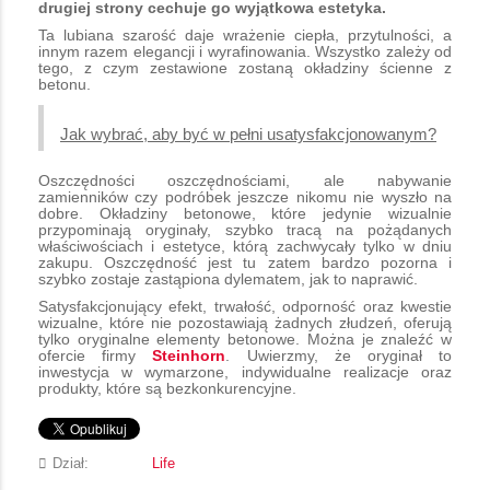
drugiej strony cechuje go wyjątkowa estetyka.
Ta lubiana szarość daje wrażenie ciepła, przytulności, a
innym razem elegancji i wyrafinowania. Wszystko zależy od
tego, z czym zestawione zostaną okładziny ścienne z
betonu.
Jak wybrać, aby być w pełni usatysfakcjonowanym?
Oszczędności oszczędnościami, ale nabywanie
zamienników czy podróbek jeszcze nikomu nie wyszło na
dobre. Okładziny betonowe, które jedynie wizualnie
przypominają oryginały, szybko tracą na pożądanych
właściwościach i estetyce, którą zachwycały tylko w dniu
zakupu. Oszczędność jest tu zatem bardzo pozorna i
szybko zostaje zastąpiona dylematem, jak to naprawić.
Satysfakcjonujący efekt, trwałość, odporność oraz kwestie
wizualne, które nie pozostawiają żadnych złudzeń, oferują
tylko oryginalne elementy betonowe. Można je znaleźć w
ofercie firmy
Steinhorn
. Uwierzmy, że oryginał to
inwestycja w wymarzone, indywidualne realizacje oraz
produkty, które są bezkonkurencyjne.
Dział:
Life