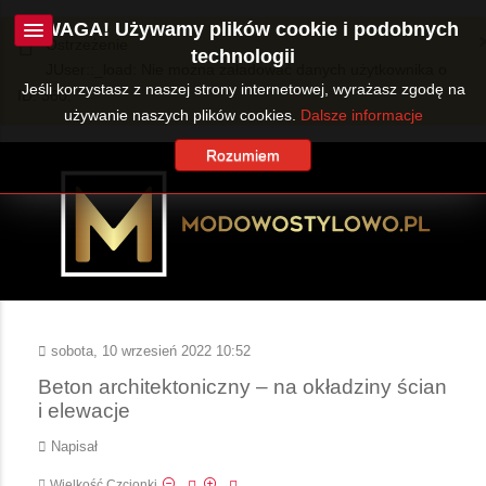
UWAGA! Używamy plików cookie i podobnych
Ostrzeżenie
technologii
JUser::_load: Nie można załadować danych użytkownika o
Jeśli korzystasz z naszej strony internetowej, wyrażasz zgodę na
ID: 360.
używanie naszych plików cookies.
Dalsze informacje
Rozumiem
sobota, 10 wrzesień 2022 10:52
Beton architektoniczny – na okładziny ścian
i elewacje
Napisał
Wielkość Czcionki