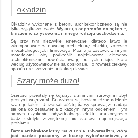
okładzin
Okładziny wykonane z betonu architektonicznego są nie
tylko wyjątkowo trwałe.
Wykazują odporność na pękanie,
kruszenie, zarysowania i innego rodzaju uszkodzenia.
Są przy tym niezwykle estetyczne, dlatego łatwo je
wkomponować w dowolną architekturę obiektu, zarówno
mieszkalnego, jak i firmowego. Można je zestawić z innymi
materiałami, aby podkreślić najciekawsze elementy
architektoniczne, odwrócić uwagę od tych miejsc, które
według użytkowników nie są doskonałe. To również ciekawy
sposób na stworzenie unikalnej elewacji.
Szary może dużo!
Szarości przestały się kojarzyć z zimnymi, surowymi i zbyt
prostymi wnętrzami. Do wyboru są bowiem różne odcienie
szarego koloru. Uniwersalność tej barwy sprawia, że nadaje
się ona do zestawienia z każdym innym odcieniem. Tym
samym uzyskanie indywidualnego efektu aranżacyjnego
bądź estetyki zewnętrznej nie stanowi najmniejszego
problemu.
Beton architektoniczny ma w sobie uniwersalizm, który
jest bardzo pożądany w branży wykończeniowej, z