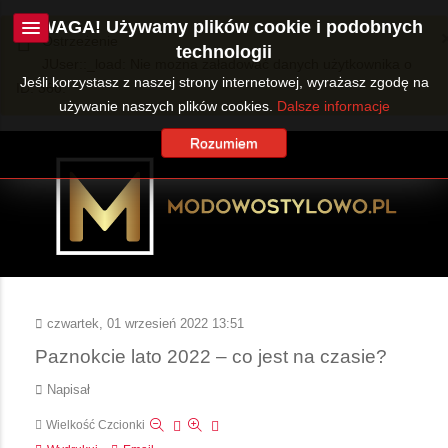
UWAGA! Używamy plików cookie i podobnych
Ostrzeżenie
technologii
JUser::_load: Nie można załadować danych użytkownika o
Jeśli korzystasz z naszej strony internetowej, wyrażasz zgodę na
ID: 360.
używanie naszych plików cookies.
Dalsze informacje
Rozumiem
czwartek, 01 wrzesień 2022 13:51
Paznokcie lato 2022 – co jest na czasie?
Napisał
Wielkość Czcionki