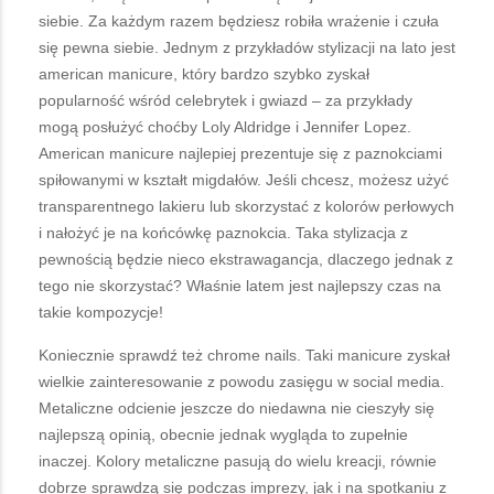
siebie. Za każdym razem będziesz robiła wrażenie i czuła
się pewna siebie. Jednym z przykładów stylizacji na lato jest
american manicure, który bardzo szybko zyskał
popularność wśród celebrytek i gwiazd – za przykłady
mogą posłużyć choćby Loly Aldridge i Jennifer Lopez.
American manicure najlepiej prezentuje się z paznokciami
spiłowanymi w kształt migdałów. Jeśli chcesz, możesz użyć
transparentnego lakieru lub skorzystać z kolorów perłowych
i nałożyć je na końcówkę paznokcia. Taka stylizacja z
pewnością będzie nieco ekstrawagancja, dlaczego jednak z
tego nie skorzystać? Właśnie latem jest najlepszy czas na
takie kompozycje!
Koniecznie sprawdź też chrome nails. Taki manicure zyskał
wielkie zainteresowanie z powodu zasięgu w social media.
Metaliczne odcienie jeszcze do niedawna nie cieszyły się
najlepszą opinią, obecnie jednak wygląda to zupełnie
inaczej. Kolory metaliczne pasują do wielu kreacji, równie
dobrze sprawdzą się podczas imprezy, jak i na spotkaniu z