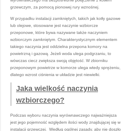
wyrównawczego ma bezpośrednie połączenie z kotłem
grzewczym, za pomocą pionowej rury wznośnej.
W przypadku instalacji zamkniętych, takich jak kotły gazowe
lub olejowe, stosowane jest naczynie wzbiorcze
przeponowe, które bywa nazywane także naczyniem
wzbiorczym zamkniętym. Charakterystycznym elementem
takiego naczynia jest oddzielna przepona komory na
powietrzną i gazową. Jeżeli woda ulega podgrzaniu, to
wówczas ciecz zwiększa swoją objętość. W zbiorniku
przeponowym powietrze w komorze ulega wtedy sprężeniu,
dlatego wzrost ciśnienia w układzie jest niewielki.
Jaka wielkość naczynia
wzbiorczego?
Podczas wyboru naczynia wyrównawczego najważniejsza
jest jego pojemność względem ilości wody znajdującej się w
instalacji grzewczej. Według ogólnej zasady, aby nie doszło