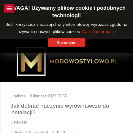
UWAGA! Używamy plików cookie i podobnych
Ostrzeżenie
technologii
JUser::_load: Nie można załadować danych użytkownika o
Jeśli korzystasz z naszej strony internetowej, wyrażasz zgodę na
ID: 360.
używanie naszych plików cookies.
Dalsze informacje
Rozumiem
sobota, 19 listopad 2022 20:35
Jak dobrać naczynie wyrównawcze do
instalacji?
Napisał
Wielkość Czcionki