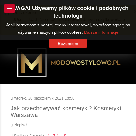
UWAGA! Używamy plików cookie i podobnych
Ostrzeżenie
technologii
JUser::_load: Nie można załadować danych użytkownika o
Jeśli korzystasz z naszej strony internetowej, wyrażasz zgodę na
ID: 360.
używanie naszych plików cookies.
Dalsze informacje
Rozumiem
wtorek, 26 październik 2021 18:56
Jak przechowywać kosmetyki? Kosmetyki
Warszawa
Napisał
Wielkość Czcionki