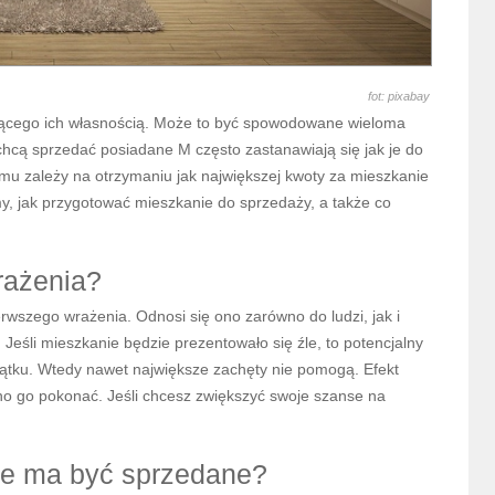
fot: pixabay
dącego ich własnością. Może to być spowodowane wieloma
chcą sprzedać posiadane M często zastanawiają się jak je do
mu zależy na otrzymaniu jak największej kwoty za mieszkanie
, jak przygotować mieszkanie do sprzedaży, a także co
rażenia?
wszego wrażenia. Odnosi się ono zarówno do ludzi, jak i
 Jeśli mieszkanie będzie prezentowało się źle, to potencjalny
ątku. Wtedy nawet największe zachęty nie pomogą. Efekt
dno go pokonać. Jeśli chcesz zwiększyć swoje szanse na
re ma być sprzedane?