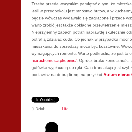
Trzeba przede wszystkim pamiętać o tym, że mieszkan
jeśli w przedpokoju jest mnóstwo butów, a w kuchenn
będzie wówczas wydawało się zagracone i przede wszys
warto zrobić jest także dokładne przewietrzenie mieszk
Nieprzyjemny zapach potrafi naprawdę skutecznie ods
potrafią zdziałać cuda. Co jednak w przypadku moc
mieszkania do sprzedaży może być kosztowne. Wówc
wymagających remontu. Warto podkreślić, że jest to o
nieruchomosci.pl/opinie/
. Oprócz braku konieczności 
gotówkę wypłaconą do ręki. Cała transakcja jest szy
postawisz na dobrą firmę, na przykład
Atrium nieru
Dział:
Life