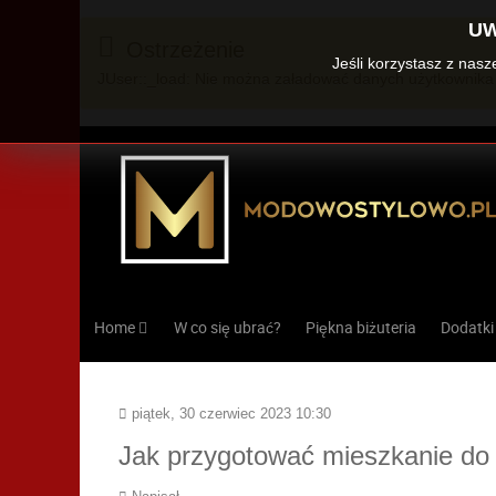
UW
Ostrzeżenie
Jeśli korzystasz z nas
JUser::_load: Nie można załadować danych użytkownika 
Home
W co się ubrać?
Piękna biżuteria
Dodatki
piątek, 30 czerwiec 2023 10:30
Jak przygotować mieszkanie do