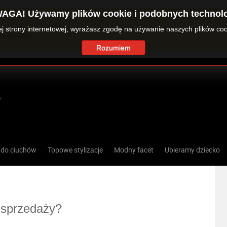
AGA! Używamy plików cookie i podobnych technolo
zej strony internetowej, wyrażasz zgodę na używanie naszych plików co
o ID: 360.
Rozumiem
 do ciuchów
Topowe stylizacje
Modny facet
Ubieramy dziecko
 sprzedaży?