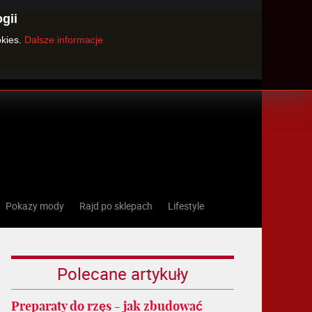
gii
×
okies.
Dalsze informacje
Pokazy mody
Rajd po sklepach
Lifestyle
Polecane artykuły
Preparaty do rzęs - jak zbudować