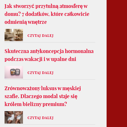
Jak stworzyć przytulną atmosferę w
domu? 7 dodatków, które całkowicie
odmienią wnętrze
CZYTAJ DALEJ
Skuteczna antykoncepcja hormonalna
podczas wakacji i w upalne dni
CZYTAJ DALEJ
Zrównoważony luksus w męskiej
szafie. Dlaczego modal staje się
królem bielizny premium?
CZYTAJ DALEJ