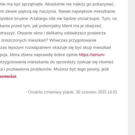
ie ma być sprzątnięte. Absolutnie nie należy go pokazywać,
ym zlewie piętrzą się naczynia. Nawet największe mieszkanie
tkim brudne. A takiego nikt nie będzie chciał kupić. Tym, co
ania przed tym, jak potencjalny klient ma je obejrzeć.
traszyć. Otwarte okno i delikatny odświeżacz powietrza
no zniszczonych mieszkań? Wówczas przygotowanie
zas lepszym rozwiązaniem okazuje się być skup mieszkań
pcja, która zbiera naprawdę dobre opinie
https://atrium-
przygotowania mieszkania do sprzedaży zyskuje się również
bka i pozbawiona problemów. Możesz być tego pewny, jeśli
chomości
.
Ostatnio zmieniany piątek, 30 czerwiec 2023 14:01