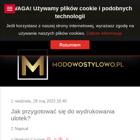
UWAGA! Używamy plików cookie i podobnych
Ostrzeżenie
technologii
JUser::_load: Nie można załadować danych użytkownika o
Jeśli korzystasz z naszej strony internetowej, wyrażasz zgodę na
ID: 360.
używanie naszych plików cookies.
Dalsze informacje
Rozumiem
niedziela, 28 maj 2023 18:40
Jak przygotować się do wydrukowania
ulotek?
Napisał
Wielkość Czcionki