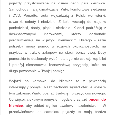
pojazdy przystosowane na osiem osób plus kierowca.
Samochody mają klimatyzacje, WiFi, komfortowe siedzenia
i DVD. Ponadto, auta wyjeżdżają z Polski we wtorki,
czwartki, soboty i niedziele. Z kolei wracają do kraju w
poniedziałki, środy, piątki i niedziele. Klienci podróżują z
doświadczonymi kierowcami, którzy doskonale
porozumiewają się w języku niemieckim. Dlatego w razie
potrzeby mogą pomóc w różnych okolicznościach, na
przykład w trakcie zakupów na stacji benzynowej. Busy
pomorskie to doskonały wybór, dlatego nie czekaj, kup bilet
i przeżyj niesamowitą karnawałową przygodę, która na
długo pozostanie w Twojej pamięci.
Wyjazd na karnawał do Niemiec to z pewnością
interesujący pomysł. Nasz zachodni sąsiad oferuje wiele w
tym zakresie. Warto poznać tradycję i przeżyć coś nowego.
Co więcej, ciekawym pomysłem będzie przejazd
busem do
Niemiec
, aby oddać się karnawałowym szaleństwom. W
przeciwieństwie do samolotu pojazdy te mają bardzo