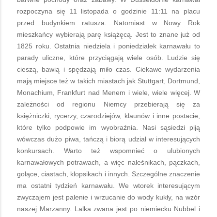
rozpoczyna się 11 listopada o godzinie 11:11 na placu
przed budynkiem ratusza. Natomiast w Nowy Rok
mieszkańcy wybierają parę książęcą. Jest to znane już od
1825 roku. Ostatnia niedziela i poniedziałek karnawału to
parady uliczne, które przyciągają wiele osób. Ludzie się
cieszą, bawią i spędzają miło czas. Ciekawe wydarzenia
mają miejsce też w takich miastach jak Stuttgart, Dortmund,
Monachium, Frankfurt nad Menem i wiele, wiele więcej. W
zależności od regionu Niemcy przebierają się za
księżniczki, rycerzy, czarodziejów, klaunów i inne postacie,
które tylko podpowie im wyobraźnia. Nasi sąsiedzi piją
wówczas dużo piwa, tańczą i biorą udział w interesujących
konkursach. Warto też wspomnieć o ulubionych
karnawałowych potrawach, a więc naleśnikach, pączkach,
golące, ciastach, klopsikach i innych. Szczególne znaczenie
ma ostatni tydzień karnawału. We wtorek interesującym
zwyczajem jest palenie i wrzucanie do wody kukły, na wzór
naszej Marzanny. Lalka zwana jest po niemiecku Nubbel i