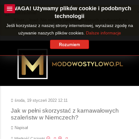
UWAGA! Używamy plików cookie i podobnych
Ostrzeżenie
technologii
JUser::_load: Nie można załadować danych użytkownika o
Jeśli korzystasz z naszej strony internetowej, wyrażasz zgodę na
ID: 360.
używanie naszych plików cookies.
Dalsze informacje
Rozumiem
środa, 19 styczeń 2022 12:11
Jak w pełni skorzystać z karnawałowych
szaleństw w Niemczech?
Napisał
Wielkość Czcionki