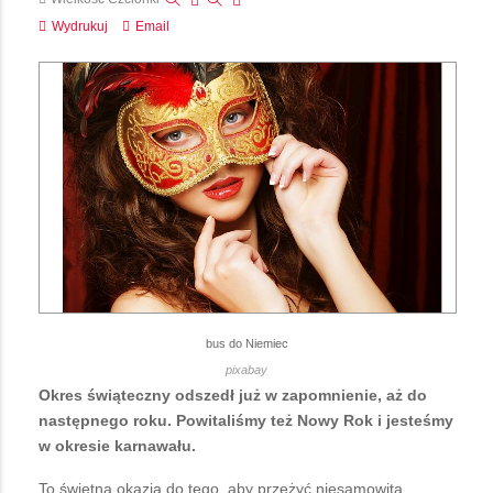
Wydrukuj
Email
bus do Niemiec
pixabay
Okres świąteczny odszedł już w zapomnienie, aż do
następnego roku. Powitaliśmy też Nowy Rok i jesteśmy
w okresie karnawału.
To świetna okazja do tego, aby przeżyć niesamowitą