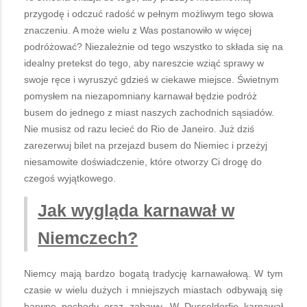
przygodę i odczuć radość w pełnym możliwym tego słowa
znaczeniu. A może wielu z Was postanowiło w więcej
podróżować? Niezależnie od tego wszystko to składa się na
idealny pretekst do tego, aby nareszcie wziąć sprawy w
swoje ręce i wyruszyć gdzieś w ciekawe miejsce. Świetnym
pomysłem na niezapomniany karnawał będzie podróż
busem do jednego z miast naszych zachodnich sąsiadów.
Nie musisz od razu lecieć do Rio de Janeiro. Już dziś
zarezerwuj bilet na przejazd busem do Niemiec i przeżyj
niesamowite doświadczenie, które otworzy Ci drogę do
czegoś wyjątkowego.
Jak wygląda karnawał w
Niemczech?
Niemcy mają bardzo bogatą tradycję karnawałową. W tym
czasie w wielu dużych i mniejszych miastach odbywają się
barwne pochody oraz zabawy. W Dusseldorfie karnawał