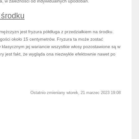
a, w zależności od indywidualnych upodobań.
 środku
ężczyzn jest fryzura półdługa z przedziałkiem na środku.
ugości około 15 centymetrów. Fryzura ta może zostać
w klasycznym jej wariancie wszystkie włosy pozostawione są w
ry jest fakt, że wygląda ona niezwykle efektownie nawet po
Ostatnio zmieniany wtorek, 21 marzec 2023 19:08