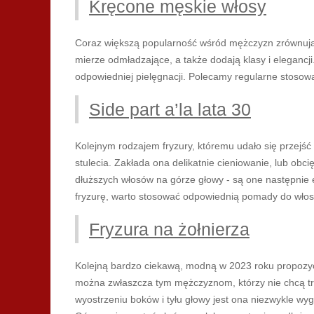
Kręcone męskie włosy
Coraz większą popularność wśród mężczyzn zrównują 
mierze odmładzające, a także dodają klasy i elegancj
odpowiedniej pielęgnacji. Polecamy regularne stosow
Side part a’la lata 30
Kolejnym rodzajem fryzury, któremu udało się przejść
stulecia. Zakłada ona delikatnie cieniowanie, lub ob
dłuższych włosów na górze głowy - są one następnie
fryzurę, warto stosować odpowiednią pomady do włos
Fryzura na żołnierza
Kolejną bardzo ciekawą, modną w 2023 roku propozycją
można zwłaszcza tym mężczyznom, którzy nie chcą trac
wyostrzeniu boków i tyłu głowy jest ona niezwykle w