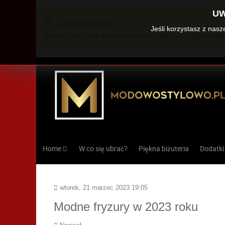
UW
Ostrzeżenie
Jeśli korzystasz z nas
JUser::_load: Nie można załadować danych użytkownika 
Home
W co się ubrać?
Piękna biżuteria
Dodatki
wtorek, 21 marzec 2023 19:05
Modne fryzury w 2023 roku