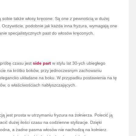
sobie także włosy kręcone. Są one z pewnością w dużej
i. Oczywiście, podobnie jak każda inna fryzura, wymagają one
anie specjalistycznych past do włosów kręconych.
 próbę czasu jest
side part
w stylu lat 30-ych ubiegłego
cięcie na krótko boków, przy jednoczesnym zachowaniu
 elegancko układane na boku. W przypadku postawienia na tę
ów, o właściwościach nabłyszczających.
 jest prosta w utrzymaniu fryzura na żołnierza. Polecić ją
ić dużej ilości czasu na codzienne stylizacje. Dzięki
ygodna, a żadne pasma włosów nie nachodzą na kołnierz.