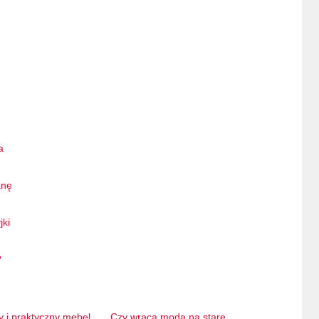
a
anę
jki
?
y i praktyczny mebel
Czy wraca moda na stare