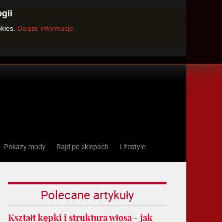
gii
×
okies.
Dalsze informacje
Pokazy mody
Rajd po sklepach
Lifestyle
Polecane artykuły
Kształt kępki i struktura włosa - jak