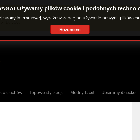
AGA! Używamy plików cookie i podobnych technolo
zej strony internetowej, wyrażasz zgodę na używanie naszych plików co
o ID: 360.
Rozumiem
 do ciuchów
Topowe stylizacje
Modny facet
Ubieramy dziecko