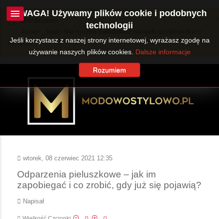
UWAGA! Używamy plików cookie i podobnych
Ostrzeżenie
technologii
JUser::_load: Nie można załadować danych użytkownika o
Jeśli korzystasz z naszej strony internetowej, wyrażasz zgodę na
ID: 360.
używanie naszych plików cookies.
Dalsze informacje
Rozumiem
wtorek, 08 czerwiec 2021 12:35
Odparzenia pieluszkowe – jak im
zapobiegać i co zrobić, gdy już się pojawią?
Napisał
Wielkość Czcionki