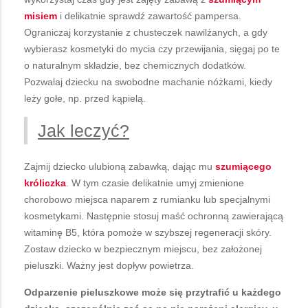
misiem
i delikatnie sprawdź zawartość pampersa.
Ograniczaj korzystanie z chusteczek nawilżanych, a gdy
wybierasz kosmetyki do mycia czy przewijania, sięgaj po te
o naturalnym składzie, bez chemicznych dodatków.
Pozwalaj dziecku na swobodne machanie nóżkami, kiedy
leży gołe, np. przed kąpielą.
Jak leczyć?
Zajmij dziecko ulubioną zabawką, dając mu
szumiącego
króliczka
. W tym czasie delikatnie umyj zmienione
chorobowo miejsca naparem z rumianku lub specjalnymi
kosmetykami. Następnie stosuj maść ochronną zawierającą
witaminę B5, która pomoże w szybszej regeneracji skóry.
Zostaw dziecko w bezpiecznym miejscu, bez założonej
pieluszki. Ważny jest dopływ powietrza.
Odparzenie pieluszkowe może się przytrafić u każdego