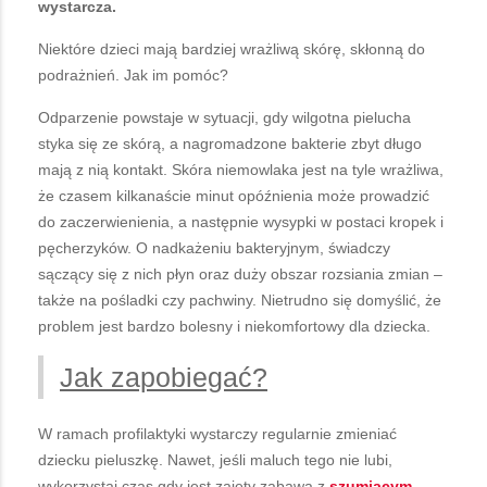
wystarcza.
Niektóre dzieci mają bardziej wrażliwą skórę, skłonną do
podrażnień. Jak im pomóc?
Odparzenie powstaje w sytuacji, gdy wilgotna pielucha
styka się ze skórą, a nagromadzone bakterie zbyt długo
mają z nią kontakt. Skóra niemowlaka jest na tyle wrażliwa,
że czasem kilkanaście minut opóźnienia może prowadzić
do zaczerwienienia, a następnie wysypki w postaci kropek i
pęcherzyków. O nadkażeniu bakteryjnym, świadczy
sączący się z nich płyn oraz duży obszar rozsiania zmian –
także na pośladki czy pachwiny. Nietrudno się domyślić, że
problem jest bardzo bolesny i niekomfortowy dla dziecka.
Jak zapobiegać?
W ramach profilaktyki wystarczy regularnie zmieniać
dziecku pieluszkę. Nawet, jeśli maluch tego nie lubi,
wykorzystaj czas gdy jest zajęty zabawą z
szumiącym