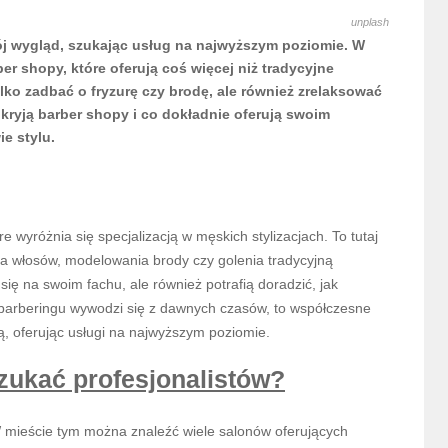
unplash
j wygląd, szukając usług na najwyższym poziomie. W
er shopy, które oferują coś więcej niż tradycyjne
lko zadbać o fryzurę czy brodę, ale również zrelaksować
 kryją barber shopy i co dokładnie oferują swoim
ie stylu.
e wyróżnia się specjalizacją w męskich stylizacjach. To tutaj
a włosów, modelowania brody czy golenia tradycyjną
ą się na swoim fachu, ale również potrafią doradzić, jak
 barberingu wywodzi się z dawnych czasów, to współczesne
ią, oferując usługi na najwyższym poziomie.
szukać profesjonalistów?
W mieście tym można znaleźć wiele salonów oferujących