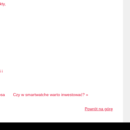
kty,
 i
psa
Czy w smartwatche warto inwestować? »
Powrót na górę