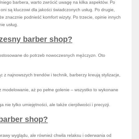
dniego barbera, warto zwrócić uwagę na kilka aspektów. Po
oni są kluczowi dla jakości świadczonych usług. Po drugie,
e znacznie podnieść komfort wizyty. Po trzecie, opinie innych
ie usług.
czesny barber shop?
ą dostosowane do potrzeb nowoczesnych mężczyzn. Oto
c z najnowszych trendów i technik, barberzy kreują stylizacje,
zez modelowanie, aż po pełne golenie – wszystko to wykonane
nie tylko umiejętności, ale także cierpliwości i precyzji.
barber shop?
prawy wyglądu, ale również chwila relaksu i oderwania od