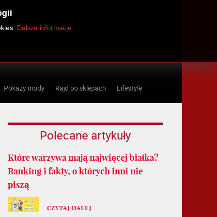
gii
okies.
Dalsze informacje
Pokazy mody
Rajd po sklepach
Lifestyle
Polecane artykuły
Które warzywa mają najwięcej białka?
Ranking i fakty, o których inni nie
piszą
CZYTAJ DALEJ