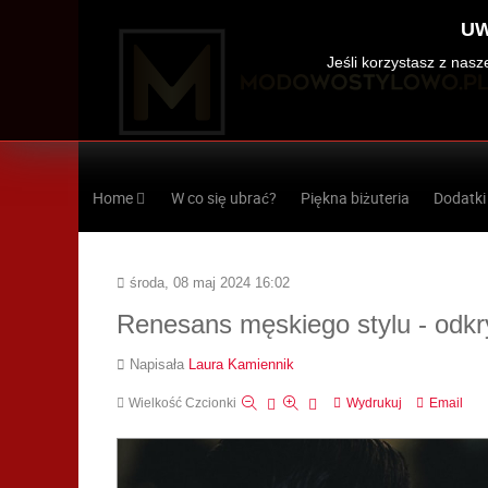
UW
Jeśli korzystasz z nas
Home
W co się ubrać?
Piękna biżuteria
Dodatki
środa, 08 maj 2024 16:02
Renesans męskiego stylu - odkr
Napisała
Laura Kamiennik
Wielkość Czcionki
Wydrukuj
Email