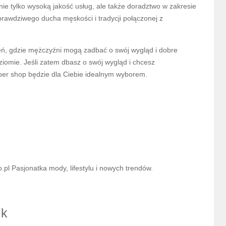
nie tylko wysoką jakość usług, ale także doradztwo w zakresie
prawdziwego ducha męskości i tradycji połączonej z
rzeń, gdzie mężczyźni mogą zadbać o swój wygląd i dobre
iomie. Jeśli zatem dbasz o swój wygląd i chcesz
rber shop będzie dla Ciebie idealnym wyborem.
l Pasjonatka mody, lifestylu i nowych trendów.
ik