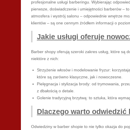
profesjonalne usługi barberingu. Wybierając odpowie
pierwsze, doświadczenie i umiejętności barberów – to 
atmosfera i wystrój salonu – odpowiednie wnętrze moż
klientów – są one cennym źródłem informacji o poziom
Jakie usługi oferuje nowo
Barber shopy oferują szeroki zakres usług, które s
niektóre z nich:
Strzyżenie włosów i modelowanie fryzur: korzystają
które są zarówno klasyczne, jak i nowoczesne.
Pielęgnacja i stylizacja brody: od trymowania, pr
z dbałością o detale.
Golenie tradycyjną brzytwą: to sztuka, która wymaga 
Dlaczego warto odwiedzić 
Odwiedziny w barber shopie to nie tylko okazja do po