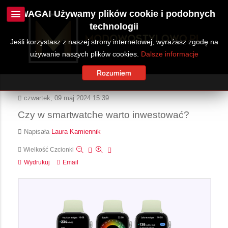
UWAGA! Używamy plików cookie i podobnych
technologii
Jeśli korzystasz z naszej strony internetowej, wyrażasz zgodę na
używanie naszych plików cookies.
Dalsze informacje
Rozumiem
czwartek, 09 maj 2024 15:39
Czy w smartwatche warto inwestować?
Napisała
Laura Kamiennik
Wielkość Czcionki
Wydrukuj
Email