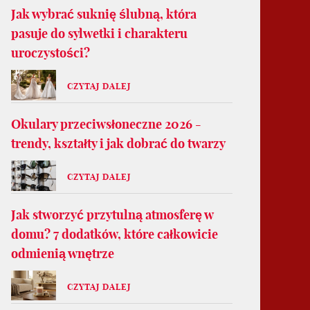
Jak wybrać suknię ślubną, która
pasuje do sylwetki i charakteru
uroczystości?
CZYTAJ DALEJ
Okulary przeciwsłoneczne 2026 -
trendy, kształty i jak dobrać do twarzy
CZYTAJ DALEJ
Jak stworzyć przytulną atmosferę w
domu? 7 dodatków, które całkowicie
odmienią wnętrze
CZYTAJ DALEJ