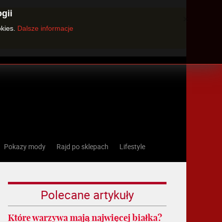
gii
×
okies.
Dalsze informacje
Pokazy mody
Rajd po sklepach
Lifestyle
Polecane artykuły
Które warzywa mają najwięcej białka?