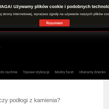
AGA! Używamy plików cookie i podobnych technolo
zej strony internetowej, wyrażasz zgodę na używanie naszych plików co
o ID: 360.
Rozumiem
 do ciuchów
Topowe stylizacje
Modny facet
Ubieramy dziecko
czy podłogi z kamienia?