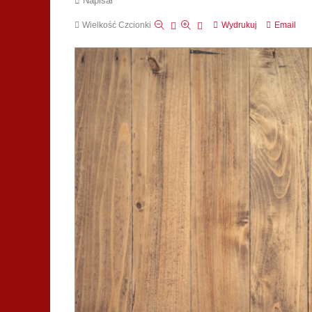
Napisał
Wielkość Czcionki
Wydrukuj
Email