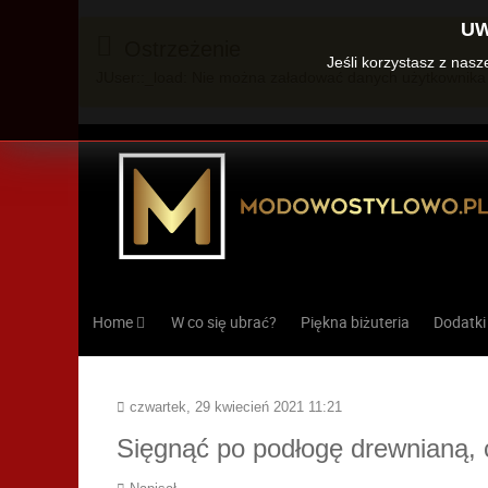
UW
Ostrzeżenie
Jeśli korzystasz z nas
JUser::_load: Nie można załadować danych użytkownika 
Home
W co się ubrać?
Piękna biżuteria
Dodatki
czwartek, 29 kwiecień 2021 11:21
Sięgnąć po podłogę drewnianą, 