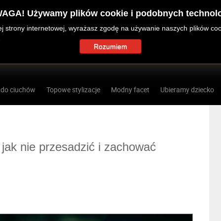
AGA! Używamy plików cookie i podobnych technolo
zej strony internetowej, wyrażasz zgodę na używanie naszych plików co
Rozumiem
 do ciuchów
Topowe stylizacje
Modny facet
Ubieramy dziecko
jak nie przesadzić i zachować