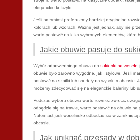
strojem, warto postawić na klasyczne dodatki, takie jak
eleganckie kolczyki.
Jeśli natomiast preferujemy bardziej oryginalne roz
kolorach lub wzorach. Ważne jest jednak, aby nie prze
warto postawić na kilka wybranych elementów, które 
Jakie obuwie pasuje do suk
Wybór odpowiedniego obuwia do
sukienki na wesele
j
obuwie było zarówno wygodne, jak i stylowe. Jeśli m
postawić na szpilki lub sandały na wysokim obcasie. J
możemy zdecydować się na eleganckie baleriny lub s
Podczas wyboru obuwia warto również zwrócić uwagę n
odbędzie się na trawie, warto postawić na obuwie na p
Natomiast jeśli weselnisko odbędzie się w zamknięt
obcasie.
Jak uniknąć przesady w dob