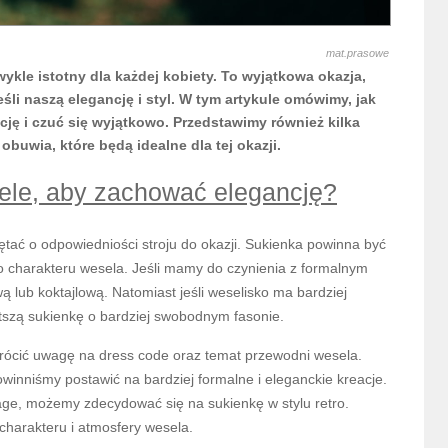
mat.prasowe
ykle istotny dla każdej kobiety. To wyjątkowa okazja,
li naszą elegancję i styl. W tym artykule omówimy, jak
ję i czuć się wyjątkowo. Przedstawimy również kilka
buwia, które będą idealne dla tej okazji.
ele, aby zachować elegancję?
tać o odpowiedniości stroju do okazji. Sukienka powinna być
o charakteru wesela. Jeśli mamy do czynienia z formalnym
 lub koktajlową. Natomiast jeśli weselisko ma bardziej
szą sukienkę o bardziej swobodnym fasonie.
rócić uwagę na dress code oraz temat przewodni wesela.
powinniśmy postawić na bardziej formalne i eleganckie kreacje.
age, możemy zdecydować się na sukienkę w stylu retro.
charakteru i atmosfery wesela.