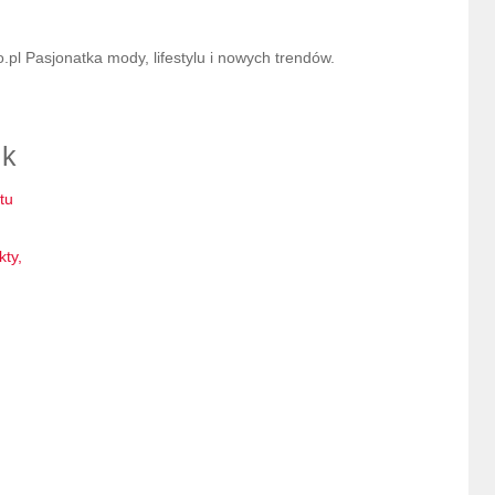
l Pasjonatka mody, lifestylu i nowych trendów.
ik
tu
kty,