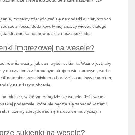
 biżuteria ze srebra lub złota, delikatne naszyjniki czy
wiązania, możemy zdecydować się na dodatki w nietypowych
sadzać z ilością dodatków. Mniej znaczy więcej, dlatego
będą idealnie komponować się z naszą sukienką.
ienki imprezowej na wesele?
est równie ważny, jak sam wybór sukienki. Ważne jest, aby
amy do czynienia z formalnym strojem wieczorowym, warto
eśli natomiast weselnisko ma bardziej casualowy charakter,
andały na niższym obcasie.
a miejsce, w którym odbędzie się wesele. Jeśli wesele
łaskiej podeszwie, które nie będzie się zapadać w ziemi.
ej sali, możemy zdecydować się na obuwie na wyższym
orze sukienki na wesele?