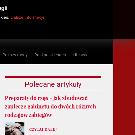
gii
okies.
Dalsze informacje
Pokazy mody
Rajd po sklepach
Lifestyle
Polecane artykuły
Preparaty do rzęs - jak zbudować
zaplecze gabinetu do dwóch różnych
rodzajów zabiegów
CZYTAJ DALEJ