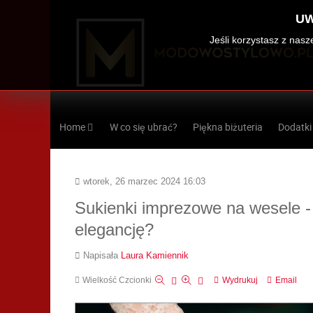
UW
Jeśli korzystasz z nas
Home
W co się ubrać?
Piękna biżuteria
Dodatki
wtorek, 26 marzec 2024 16:03
Sukienki imprezowe na wesele - 
elegancję?
Napisała
Laura Kamiennik
Wielkość Czcionki
Wydrukuj
Email