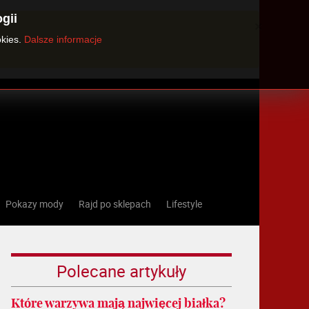
gii
×
okies.
Dalsze informacje
Pokazy mody
Rajd po sklepach
Lifestyle
Polecane artykuły
Które warzywa mają najwięcej białka?