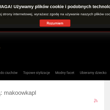
AGA! Używamy plików cookie i podobnych technolo
zej strony internetowej, wyrażasz zgodę na używanie naszych plików co
o ID: 360.
Rozumiem
 do ciuchów
Topowe stylizacje
Modny facet
Ubieramy dziecko
tą: makoowkapl