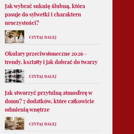
Jak wybrać suknię ślubną, która
pasuje do sylwetki i charakteru
uroczystości?
CZYTAJ DALEJ
Okulary przeciwsłoneczne 2026 -
trendy, kształty i jak dobrać do twarzy
CZYTAJ DALEJ
Jak stworzyć przytulną atmosferę w
domu? 7 dodatków, które całkowicie
odmienią wnętrze
CZYTAJ DALEJ