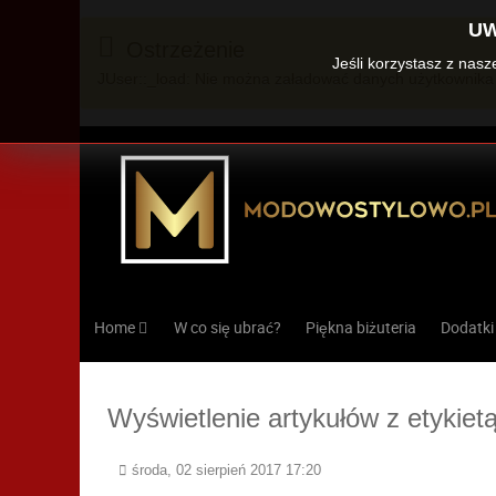
UW
Ostrzeżenie
Jeśli korzystasz z nas
JUser::_load: Nie można załadować danych użytkownika 
Home
W co się ubrać?
Piękna biżuteria
Dodatki
Wyświetlenie artykułów z etykie
środa, 02 sierpień 2017 17:20