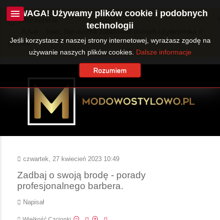
UWAGA! Używamy plików cookie i podobnych
Ostrzeżenie
technologii
JUser::_load: Nie można załadować danych użytkownika o
Jeśli korzystasz z naszej strony internetowej, wyrażasz zgodę na
ID: 360.
używanie naszych plików cookies.
Dalsze informacje
Rozumiem
czwartek, 27 kwiecień 2023 10:49
Zadbaj o swoją brodę - porady
profesjonalnego barbera.
Napisał
Wielkość Czcionki