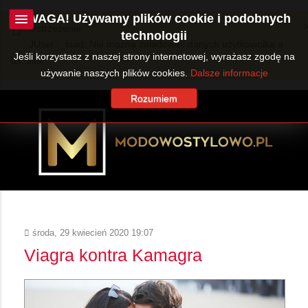
UWAGA! Używamy plików cookie i podobnych
Ostrzeżenie
technologii
JUser::_load: Nie można załadować danych użytkownika o
Jeśli korzystasz z naszej strony internetowej, wyrażasz zgodę na
ID: 360.
używanie naszych plików cookies.
Dalsze informacje
Rozumiem
środa, 29 kwiecień 2020 19:07
Viagra kontra Kamagra