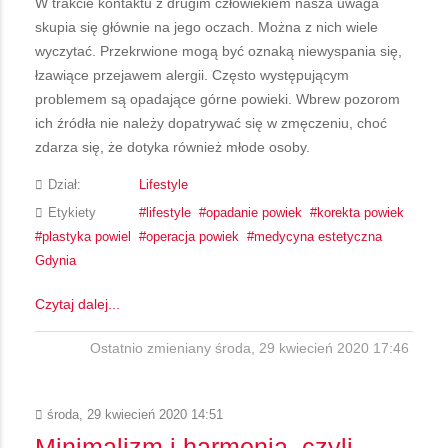
W trakcie kontaktu z drugim człowiekiem nasza uwaga
skupia się głównie na jego oczach. Można z nich wiele
wyczytać. Przekrwione mogą być oznaką niewyspania się,
łzawiące przejawem alergii. Często występującym
problemem są opadające górne powieki. Wbrew pozorom
ich źródła nie należy dopatrywać się w zmęczeniu, choć
zdarza się, że dotyka również młode osoby.
Dział:
Lifestyle
Etykiety
lifestyle
opadanie powiek
korekta powiek
plastyka powiel
operacja powiek
medycyna estetyczna
Gdynia
Czytaj dalej...
Ostatnio zmieniany środa, 29 kwiecień 2020 17:46
środa, 29 kwiecień 2020 14:51
Minimalizm i harmonia, czyli