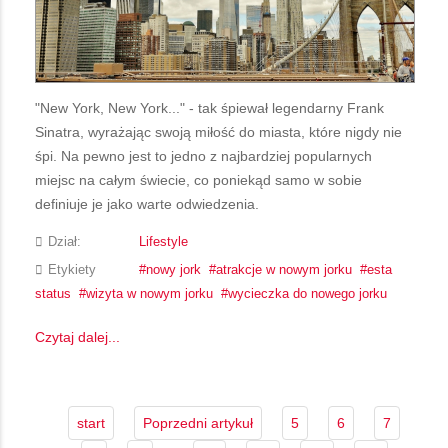
"New York, New York..." - tak śpiewał legendarny Frank
Sinatra, wyrażając swoją miłość do miasta, które nigdy nie
śpi. Na pewno jest to jedno z najbardziej popularnych
miejsc na całym świecie, co poniekąd samo w sobie
definiuje je jako warte odwiedzenia.
Dział:
Lifestyle
Etykiety
nowy jork
atrakcje w nowym jorku
esta
status
wizyta w nowym jorku
wycieczka do nowego jorku
Czytaj dalej...
start
Poprzedni artykuł
5
6
7