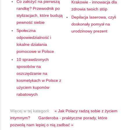
Co założyć na pierwszą
Krakowie - innowacja dla
randkę? Przewodnik po
zdrowia twoich stóp
stylizacjach, które budują
Depilacja laserowa, czyli
pewność siebie
doskonały pomysł na
Społeczna
urodzinowy prezent
odpowiedzialność i
lokalne działania
pomocowe w Polsce
10 sprawdzonych
sposobów na
oszczędzanie na
kosmetykach w Polsce z
użyciem kuponów
rabatowych
Więcej w tej kategorii:
« Jak Polacy radzą sobie z życiem
intymnym?
Garderoba - praktyczne porady, które
pozwolą nam lepiej o nią zadbać »