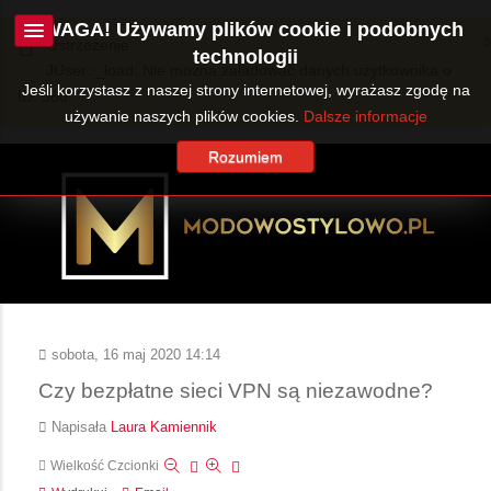
UWAGA! Używamy plików cookie i podobnych
Ostrzeżenie
technologii
JUser::_load: Nie można załadować danych użytkownika o
Jeśli korzystasz z naszej strony internetowej, wyrażasz zgodę na
ID: 360.
używanie naszych plików cookies.
Dalsze informacje
Rozumiem
sobota, 16 maj 2020 14:14
Czy bezpłatne sieci VPN są niezawodne?
Napisała
Laura Kamiennik
Wielkość Czcionki