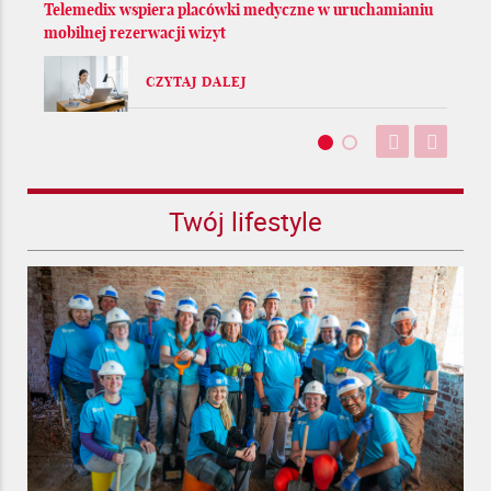
Telemedix wspiera placówki medyczne w uruchamianiu
mobilnej rezerwacji wizyt
CZYTAJ DALEJ
Twój lifestyle