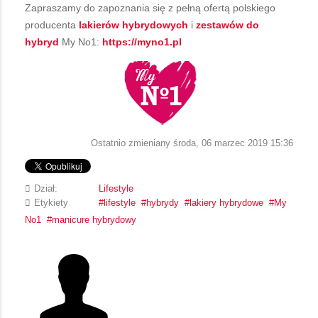
Zapraszamy do zapoznania się z pełną ofertą polskiego
producenta
lakierów hybrydowych
i
zestawów do
hybryd
My No1:
https://myno1.pl
Ostatnio zmieniany środa, 06 marzec 2019 15:36
Dział:
Lifestyle
Etykiety
lifestyle
hybrydy
lakiery hybrydowe
My
No1
manicure hybrydowy