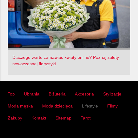
Dlaczego warto zamawiać kwiaty online? Poznaj zalety
nowoczesnej florystyki
Top
Ubrania
Biżuteria
Akcesoria
Stylizacje
Moda męska
Moda dziecięca
Lifestyle
Filmy
Zakupy
Kontakt
Sitemap
Tarot