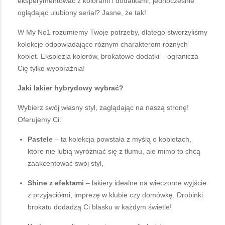
eksperymentować z kolorami i dodatkami, jednocześnie
oglądając ulubiony serial? Jasne, że tak!
W My No1 rozumiemy Twoje potrzeby, dlatego stworzyliśmy
kolekcje odpowiadające różnym charakterom różnych
kobiet. Eksplozja kolorów, brokatowe dodatki – ogranicza
Cię tylko wyobraźnia!
Jaki lakier hybrydowy wybrać?
Wybierz swój własny styl, zaglądając na naszą stronę!
Oferujemy Ci:
Pastele
– ta kolekcja powstała z myślą o kobietach,
które nie lubią wyróżniać się z tłumu, ale mimo to chcą
zaakcentować swój styl,
Shine z efektami
– lakiery idealne na wieczorne wyjście
z przyjaciółmi, imprezę w klubie czy domówkę. Drobinki
brokatu dodadzą Ci blasku w każdym świetle!