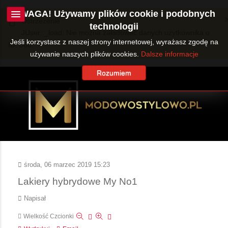
UWAGA! Używamy plików cookie i podobnych
Ostrzeżenie
technologii
JUser::_load: Nie można załadować danych użytkownika o
Jeśli korzystasz z naszej strony internetowej, wyrażasz zgodę na
ID: 360.
używanie naszych plików cookies.
Dalsze informacje
Rozumiem
środa, 06 marzec 2019 15:23
Lakiery hybrydowe My No1
Napisał
Wielkość Czcionki