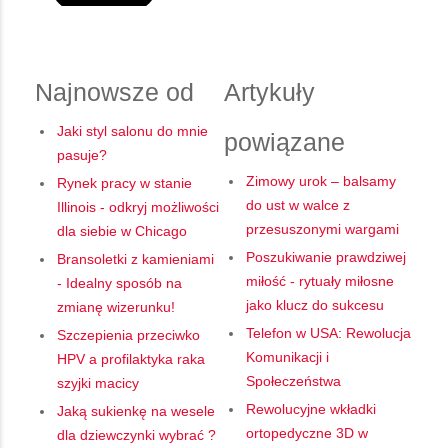
Najnowsze od
Artykuły
Jaki styl salonu do mnie
powiązane
pasuje?
Zimowy urok – balsamy
Rynek pracy w stanie
do ust w walce z
Illinois - odkryj możliwości
przesuszonymi wargami
dla siebie w Chicago
Poszukiwanie prawdziwej
Bransoletki z kamieniami
miłość - rytuały miłosne
- Idealny sposób na
jako klucz do sukcesu
zmianę wizerunku!
Telefon w USA: Rewolucja
Szczepienia przeciwko
Komunikacji i
HPV a profilaktyka raka
Społeczeństwa
szyjki macicy
Rewolucyjne wkładki
Jaką sukienkę na wesele
ortopedyczne 3D w
dla dziewczynki wybrać ?