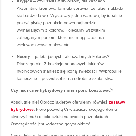
Kryjące
– czyli zestaw stworzony dla każdego.
Aksamitnie kremowa formuła sprawia, że lakier nakłada
się bardzo łatwo. Wystarczy jedna warstwa, by idealnie
pokryć płytkę paznokcia nawet najbardziej
wymagającym z kolorów. Polecamy wszystkim
zabieganym paniom, które nie mają czasu na
wielowarstwowe malowanie.
Neony
– paleta jasnych, ale szalonych kolorów?
Dlaczego nie! Z kolekcją neonowych lakierów
hybrydowych staniesz się ikoną świeżości. Wypróbuj je
koniecznie – pozwól sobie na odrobinę szaleństwa!
Czy manicure hybrydowy musi sporo kosztować?
Absolutnie nie! Oprócz lakierów oferujemy również
zestawy
hybrydowe
, które pozwolą Ci w zaciszu swojego domu
stworzyć małe dzieła sztuki na swoich paznokciach.
Oszczędność jest widoczna gołym okiem!
Nasze lakiery to połączenie najwyższej jakości oraz niskiej