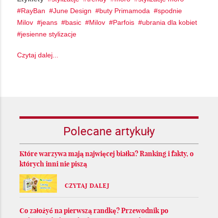
RayBan
June Design
buty Primamoda
spodnie
Milov
jeans
basic
Milov
Parfois
ubrania dla kobiet
jesienne stylizacje
Czytaj dalej...
Polecane artykuły
Które warzywa mają najwięcej białka? Ranking i fakty, o
których inni nie piszą
CZYTAJ DALEJ
Co założyć na pierwszą randkę? Przewodnik po