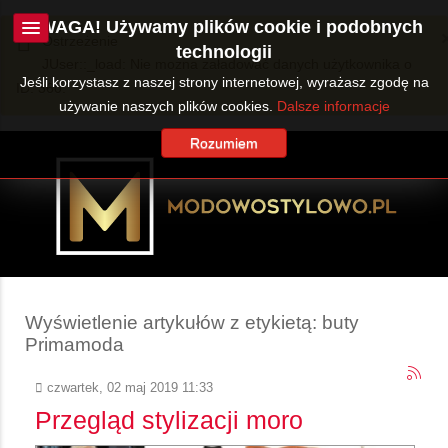
UWAGA! Używamy plików cookie i podobnych
Ostrzeżenie
technologii
JUser::_load: Nie można załadować danych użytkownika o
Jeśli korzystasz z naszej strony internetowej, wyrażasz zgodę na
ID: 360.
używanie naszych plików cookies.
Dalsze informacje
Rozumiem
Wyświetlenie artykułów z etykietą: buty
Primamoda
czwartek, 02 maj 2019 11:33
Przegląd stylizacji moro