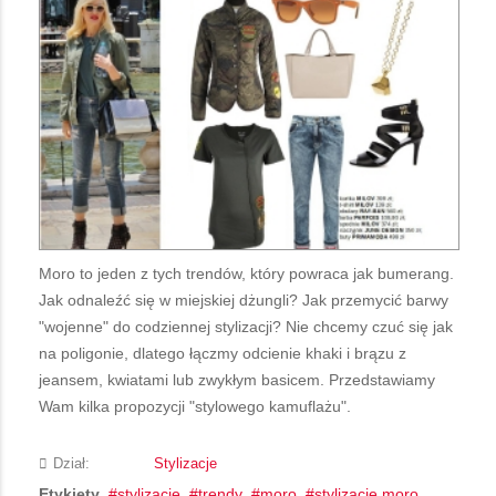
Moro to jeden z tych trendów, który powraca jak bumerang.
Jak odnaleźć się w miejskiej dżungli? Jak przemycić barwy
"wojenne" do codziennej stylizacji? Nie chcemy czuć się jak
na poligonie, dlatego łączmy odcienie khaki i brązu z
jeansem, kwiatami lub zwykłym basicem. Przedstawiamy
Wam kilka propozycji "stylowego kamuflażu".
Dział:
Stylizacje
Etykiety
stylizacje
trendy
moro
stylizacje moro